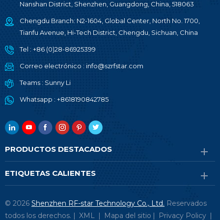
Nanshan District, Shenzhen, Guangdong, China, 518063
Chengdu Branch: N2-1604, Global Center, North No. 1700,
Tianfu Avenue, Hi-Tech District, Chengdu, Sichuan, China
Tel :
+86 (0)28-86925399
Correo electrónico :
info@szrfstar.com
Teams :
Sunny Li
Whatsapp :
+8618190842785
PRODUCTOS DESTACADOS
ETIQUETAS CALIENTES
© 2026
Shenzhen RF-star Technology Co., Ltd.
Reservados
todos los derechos. |
XML
|
Mapa del sitio
|
Privacy Policy
|