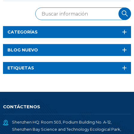
CATEGORÍAS
BLOG NUEVO
ETIQUETAS
CONTÁCTENOS
Shenzhen HQ: Room 503, Podium Building No. A-12,
Shenzhen Bay Science and Technology Ecological Park,