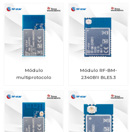
2340C2 con tamaño
mini
Módulo
Módulo RF-BM-
multiprotocolo
2340B1I BLE5.3
CC2652P con PA
integrado RF-BM-
2652P2