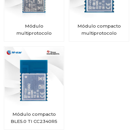
Módulo
Módulo compacto
multiprotocolo
multiprotocolo
CC2652P con PA e
CC2340R5 RF-BM-
IPEX integrado RF-BM-
2340A2I con IPEX
2652P2I
Módulo compacto
BLE5.0 TI CC2340R5
RF-BM-2340A2