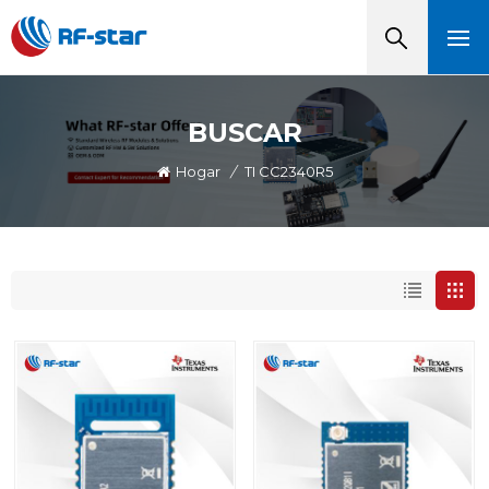
BUSCAR
Hogar
/
TI CC2340R5