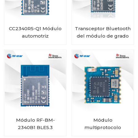
CC2340R5-Q1 Módulo
Transceptor Bluetooth
automotriz
del módulo de grado
inalámbrico Bluetooth
automotriz RF-star
de bajo consumo RF-
CC2642R-Q1 para
BM-2340QB1
vehículos
Módulo RF-BM-
Módulo
2340B1 BLE5.3
multiprotocolo
CC2340R5 RF-BM-