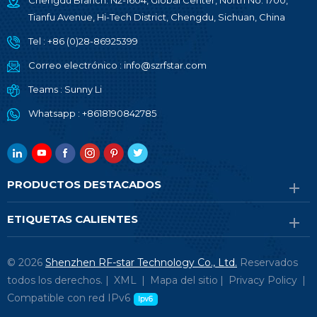
Chengdu Branch: N2-1604, Global Center, North No. 1700,
Tianfu Avenue, Hi-Tech District, Chengdu, Sichuan, China
Tel :
+86 (0)28-86925399
Correo electrónico :
info@szrfstar.com
Teams :
Sunny Li
Whatsapp :
+8618190842785
PRODUCTOS DESTACADOS
ETIQUETAS CALIENTES
© 2026
Shenzhen RF-star Technology Co., Ltd.
Reservados
todos los derechos. |
XML
|
Mapa del sitio
|
Privacy Policy
|
Compatible con red IPv6