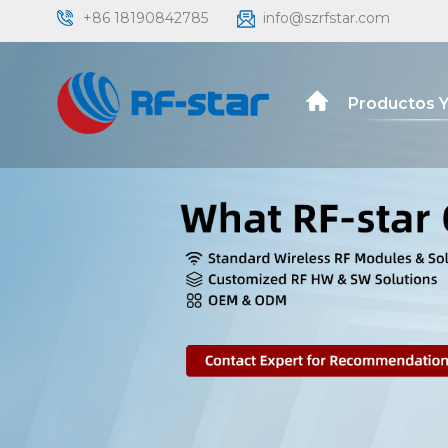
+86 18190842785
info@szrfstar.com
Productos Y