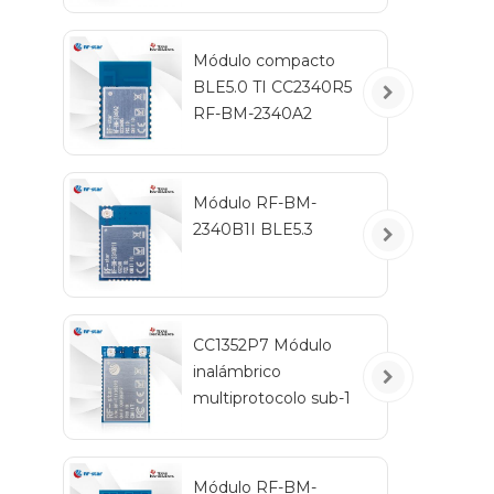
Módulo compacto
BLE5.0 TI CC2340R5
RF-BM-2340A2
Módulo RF-BM-
2340B1I BLE5.3
CC1352P7 Módulo
inalámbrico
multiprotocolo sub-1
GHz y 2,4 GHz RF-
TI1352P2
Módulo RF-BM-