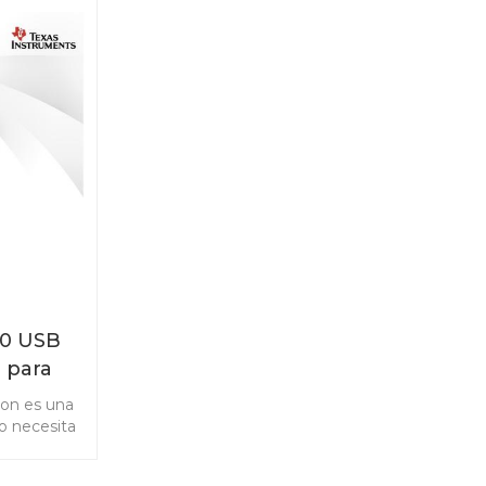
40 USB
 para
datos
on es una
o necesita
arse del
dor, del