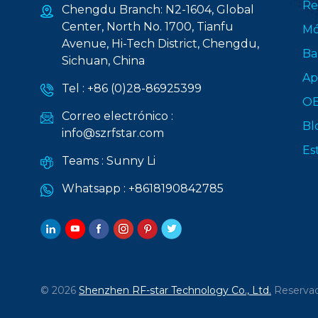
Re
Chengdu Branch: N2-1604, Global
Center, North No. 1700, Tianfu
Mó
Avenue, Hi-Tech District, Chengdu,
Ba
Sichuan, China
Ap
Tel :
+86 (0)28-86925399
O
Correo electrónico :
Bl
info@szrfstar.com
Es
Teams :
Sunny Li
Whatsapp :
+8618190842785
© 2026
Shenzhen RF-star Technology Co., Ltd.
Reservad