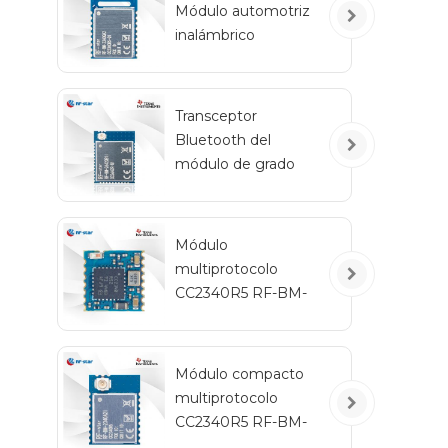
m
Módulo automotriz
tip
inalámbrico
Bluetooth de bajo
consumo RF-BM-
2340QB1
Transceptor
Bluetooth del
módulo de grado
automotriz RF-star
CC2642R-Q1 para
vehículos
Módulo
multiprotocolo
CC2340R5 RF-BM-
2340C2 con tamaño
mini
Módulo compacto
multiprotocolo
CC2340R5 RF-BM-
2340A2I con IPEX