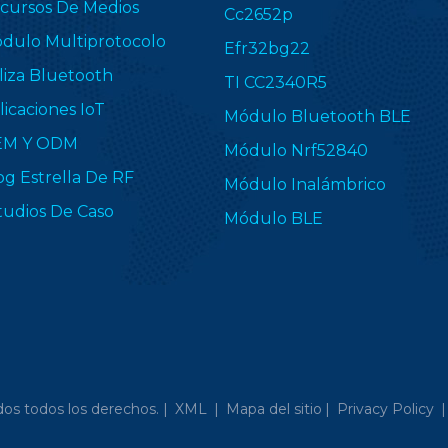
cursos De Medios
Cc2652p
dulo Multiprotocolo
Efr32bg22
liza Bluetooth
TI CC2340R5
licaciones IoT
Módulo Bluetooth BLE
EM Y ODM
Módulo Nrf52840
og Estrella De RF
Módulo Inalámbrico
tudios De Caso
Módulo BLE
os todos los derechos. |
XML
|
Mapa del sitio
|
Privacy Policy