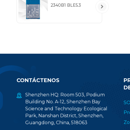
2340B1 BLE5.3
CONTÁCTENOS
P
D
Shenzhen HQ: Room 503, Podium
Building No. A-12, Shenzhen Bay
S
Science and Technology Ecological
Pr
Park, Nanshan District, Shenzhen,
Zo
Guangdong, China, 518063