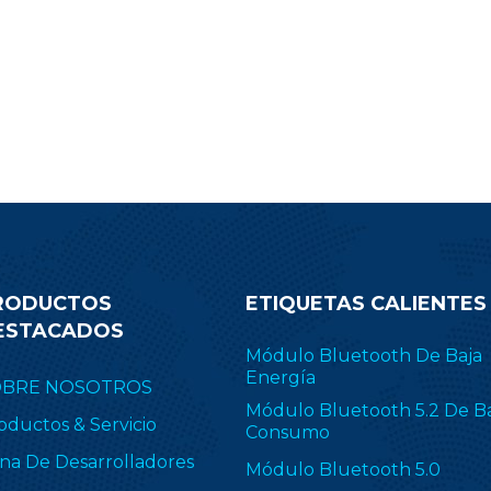
RODUCTOS
ETIQUETAS CALIENTES
ESTACADOS
Módulo Bluetooth De Baja
Energía
OBRE NOSOTROS
Módulo Bluetooth 5.2 De B
oductos & Servicio
Consumo
na De Desarrolladores
Módulo Bluetooth 5.0