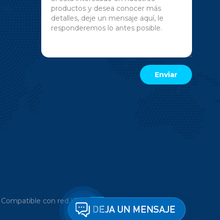
|
Compatible con red IPv6
DEJA UN MENSAJE