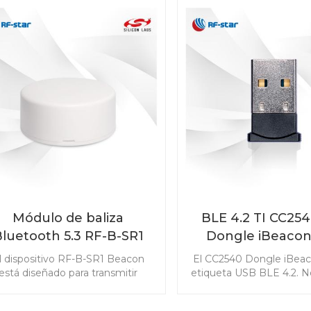
Módulo de baliza
BLE 4.2 TI CC25
luetooth 5.3 RF-B-SR1
Dongle iBeacon
publicidad de 
l dispositivo RF-B-SR1 Beacon
El CC2540 Dongle iBeac
está diseñado para transmitir
etiqueta USB BLE 4.2. N
uetes con RSSI, dirección MAC
batería. Puede aliment
y otra información que usted
puerto USB del ordena