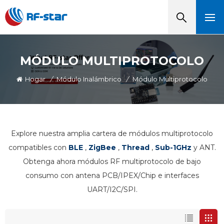
MÓDULO MULTIPROTOCOLO
Hogar
/
Módulo Inalámbrico
/
Módulo Multiprotocolo
Explore nuestra amplia cartera de módulos multiprotocolo
compatibles con
BLE
,
ZigBee
,
Thread
,
Sub-1GHz
y ANT.
Obtenga ahora módulos RF multiprotocolo de bajo
consumo con antena PCB/IPEX/Chip e interfaces
UART/I2C/SPI.