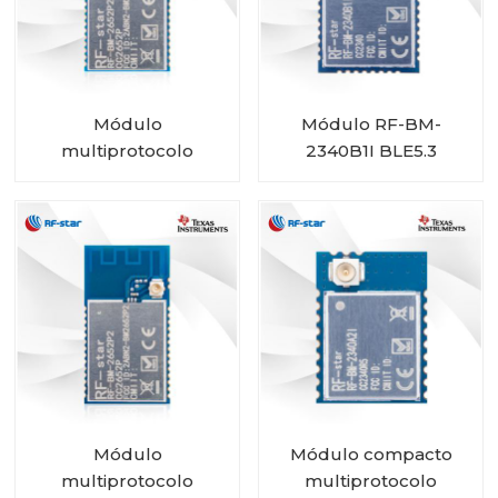
Módulo
Módulo RF-BM-
multiprotocolo
2340B1I BLE5.3
CC2652P con PA
integrado RF-BM-
2652P2
Módulo
Módulo compacto
multiprotocolo
multiprotocolo