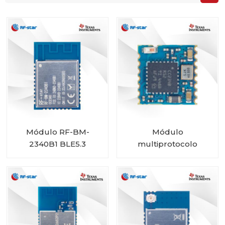
Módulo RF-BM-
Módulo
2340B1 BLE5.3
multiprotocolo
CC2340R5 RF-BM-
2340C2 con tamaño
mini