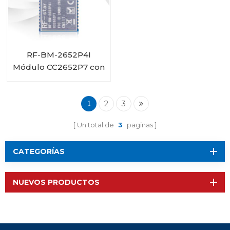
RF-BM-2652P4I
Módulo CC2652P7 con
PA integrada y
conector IPEX
2
3
1
Un total de
3
paginas
CATEGORÍAS
NUEVOS PRODUCTOS