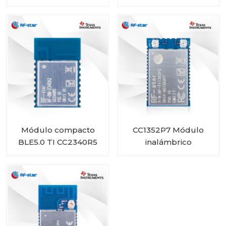
CC2652P con PA e
CC2340R5 RF-BM-
IPEX integrado RF-BM-
2340A2I con IPEX
2652P2I
Módulo compacto
CC1352P7 Módulo
BLE5.0 TI CC2340R5
inalámbrico
RF-BM-2340A2
multiprotocolo sub-1
GHz y 2,4 GHz RF-
TI1352P2