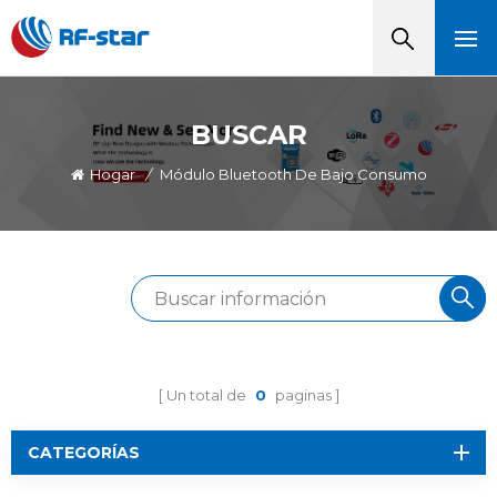
BUSCAR
Hogar
/
Módulo Bluetooth De Bajo Consumo
Un total de
0
paginas
CATEGORÍAS