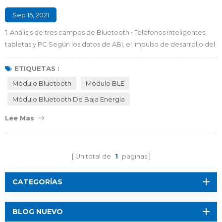
Sep 15, 2021
1. Análisis de tres campos de Bluetooth • Teléfonos inteligentes,
tabletas y PC Según los datos de ABI, el impulso de desarrollo del
uso de Bluetooth para teléfonos inteligentes, tabletas y PC sigue
siendo el más fuerte, con un envío total de 2020 millones.
ETIQUETAS :
Representa la mitad de todos los envíos de Bluetooth en 2019.
Módulo Bluetooth
Módulo BLE
Este tipo de producto está muy maduro y los envíos se
Módulo Bluetooth De Baja Energía
mantendrán estables en el ...
Lee Mas
Un total de
1
paginas
CATEGORÍAS
BLOG NUEVO