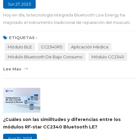
Jun 27, 2023
Hoy en día, la tecnología integrada Bluetooth Low Energy ha
mejorado el instrumento tradicional de reparación del músculo
del piso pélvico de un solo modo a un modo inteligente de
circuito cerrado con ejercicio físico, retroalimentación inteligente
ETIQUETAS :
y actualización de enfermería, lo que hace que el dispositivo de la
Módulo BLE
CC2340R5
Aplicación Médica
versión BLE se convierta en la solución óptima para Reparación
Módulo Bluetooth De Bajo Consumo
Módulo CC2340
muscular del suelo p...
Lee Mas
¿Cuáles son las similitudes y diferencias entre los
módulos RF-star CC2340 Bluetooth LE?
Aug 10, 2023