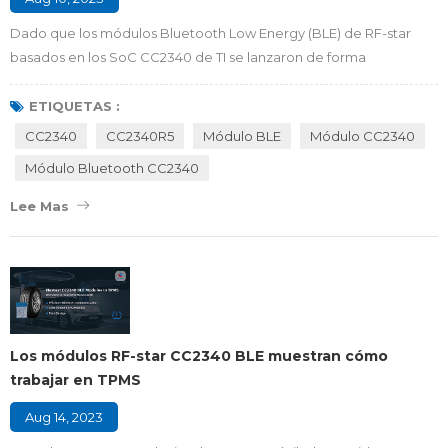
Dado que los módulos Bluetooth Low Energy (BLE) de RF-star
basados ​​en los SoC CC2340 de TI se lanzaron de forma
secuencial, es posible que se pregunte qué diferencias hay entre
la familia de módulos CC2340 . ¿Qué módulo es el más adecuado
ETIQUETAS :
y agresivo para su proyecto? Aquí haremos una comparación con
CC2340
CC2340R5
Módulo BLE
Módulo CC2340
los miembros de los módulos CC2340 que pueden ayudarlo a
Módulo Bluetooth CC2340
seleccionar la solución de módulo Blueto...
Lee Mas
Los módulos RF-star CC2340 BLE muestran cómo
trabajar en TPMS
Aug 14, 2023