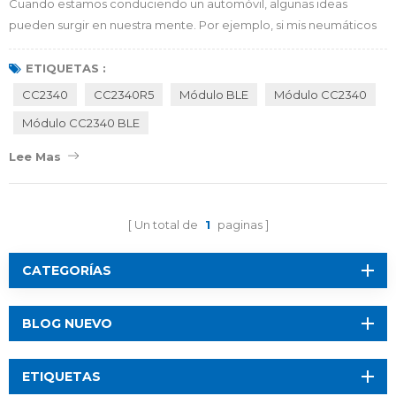
Cuando estamos conduciendo un automóvil, algunas ideas
pueden surgir en nuestra mente. Por ejemplo, si mis neumáticos
están rotos, ¿cómo lo solucionamos? ¿Cómo controlar las
condiciones de trabajo de mis neumáticos? ¿Mi auto tiene un
ETIQUETAS :
sistema de alarma o monitoreo del estado de las llantas? No se
CC2340
CC2340R5
Módulo BLE
Módulo CC2340
preocupe, RF-star puede ayudarlo a aprender el Sistema de
Módulo CC2340 BLE
monitoreo de presión de neumáticos (TPMS) y l...
Lee Mas
Un total de
1
paginas
CATEGORÍAS
BLOG NUEVO
ETIQUETAS