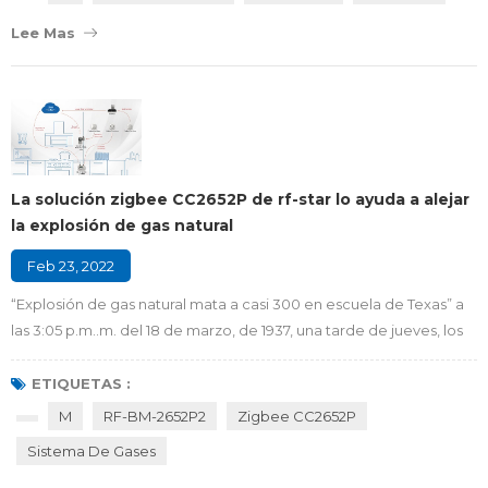
características técnicas de Zigbee, como el bajo consumo de
Lee Mas
energía, los múltiples nodos ...
La solución zigbee CC2652P de rf-star lo ayuda a alejar
la explosión de gas natural
Feb 23, 2022
“Explosión de gas natural mata a casi 300 en escuela de Texas” a
las 3:05 p.m..m. del 18 de marzo, de 1937, una tarde de jueves, los
694 alumnos y 40 profesores asistentes a la escuela consolidada
esperaban con ansias la campana final, que iba a sonar en 10
ETIQUETAS :
minutos. en cambio, una enorme y poderosa explosión, que
M
RF-BM-2652P2
Zigbee CC2652P
literalmente voló el techo del edificio, arrasó la escuela. la
Sistema De Gases
explosión, que llegó s...