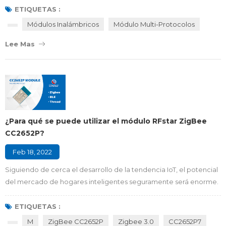
ZigBee y Thread. Y algunos circuitos integrados pueden admitir
ETIQUETAS :
múltiples protocolos. El CC2652P de Texas Instruments, que es un
Módulos Inalámbricos
Módulo Multi-Protocolos
MCU inalámbrico multiprotocolo de 2,4 GHz con un amplificador
Lee Mas
de potencia integrado. Tiene un con...
¿Para qué se puede utilizar el módulo RFstar ZigBee
CC2652P?
Feb 18, 2022
Siguiendo de cerca el desarrollo de la tendencia IoT, el potencial
del mercado de hogares inteligentes seguramente será enorme.
En el asistente doméstico actual, una gran parte de los
dispositivos inteligentes utiliza el protocolo Zigbee como la red
ETIQUETAS :
de comunicación del dispositivo, principalmente debido a las
M
ZigBee CC2652P
Zigbee 3.0
CC2652P7