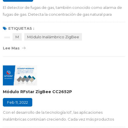
El detector de fugas de gas, también conocido como alarma de
fugas de gas. Detecta la concentración de gas natural para
determinar si se ha producido una fuga de gas y emite una alarma
a través de un indicador luminoso y un zumbador de alto
ETIQUETAS :
decibelio. Un detector de gas ZigBee puede ser el puente y el
M
Módulo Inalámbrico ZigBee
centro de control para hogares inteligentes y juega un papel
Lee Mas
insustituible para todos los product...
Módulo RFstar ZigBee CC2652P
Feb 11, 2022
Con el desarrollo de la tecnología IoT, las aplicaciones
inalámbricas continúan creciendo. Cada vez más productos
finales incorporan módulos inalámbricos , como BLE , Wi-Fi ,