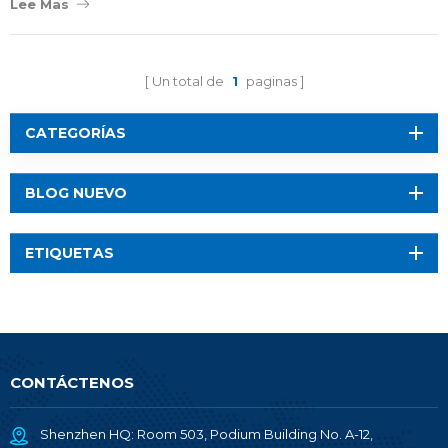
Lee Mas
Un total de
1
paginas
CATEGORÍAS
BLOG NUEVO
ETIQUETAS
CONTÁCTENOS
Shenzhen HQ: Room 503, Podium Building No. A-12,