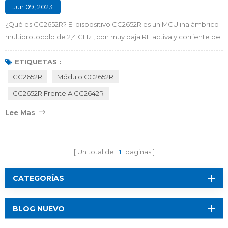
Jun 09, 2023
¿Qué es CC2652R? El dispositivo CC2652R es un MCU inalámbrico
multiprotocolo de 2,4 GHz , con muy baja RF activa y corriente de
microcontrolador (MCU), corriente de suspensión de menos de 1
μA y hasta 80 Kb de RAM, que puede proporcionar una excelente
ETIQUETAS :
duración de la batería y soporte de larga duración. operación a
CC2652R
Módulo CC2652R
largo plazo de aplicaciones de recolección de energía que
CC2652R Frente A CC2642R
dependen de baterías de bo...
Lee Mas
Un total de
1
paginas
CATEGORÍAS
BLOG NUEVO