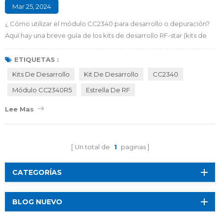
Mar 25, 2024
¿ Cómo utilizar el módulo CC2340 para desarrollo o depuración?
Aquí hay una breve guía de los kits de desarrollo RF-star (kits de
desarrollo) diseñados para módulos BLE CC2340R5, que ayudan a
los desarrolladores a evaluar eficientemente sus proyectos y
ETIQUETAS :
acelerar el proceso de diseño. En primer lugar, echemos un
Kits De Desarrollo
Kit De Desarrollo
CC2340
vistazo a los módulos inalámbricos RF-star basados ​​en SoC TI
Módulo CC2340R5
Estrella De RF
CC2340. RF-BM-2340xx son ...
Lee Mas
Un total de
1
paginas
CATEGORÍAS
BLOG NUEVO