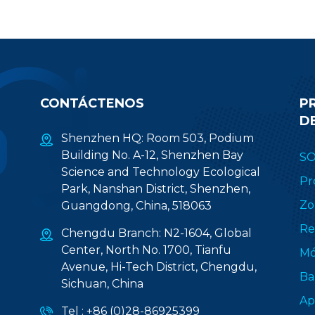
CONTÁCTENOS
P
D
Shenzhen HQ: Room 503, Podium
Building No. A-12, Shenzhen Bay
S
Science and Technology Ecological
Pr
Park, Nanshan District, Shenzhen,
Zo
Guangdong, China, 518063
Re
Chengdu Branch: N2-1604, Global
Center, North No. 1700, Tianfu
Mó
Avenue, Hi-Tech District, Chengdu,
Ba
Sichuan, China
Ap
Tel :
+86 (0)28-86925399