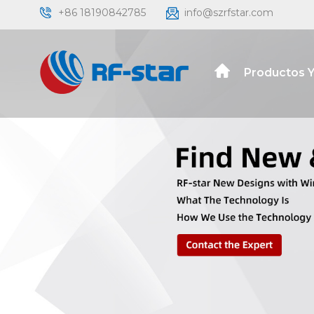
+86 18190842785
info@szrfstar.com
Productos Y