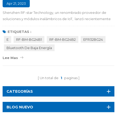
Apr 21, 2023
Shenzhen RF-star Technology, un renombrado proveedor de
soluciones y módulos inalámbricos de IoT, lanzó recientemente
dos módulos BLE RF-BM-BG24B1 y RF-BM-BG24B2 integrados
en Silicon Labs EFR32MG24 SoC. Ambos compatibles con BLE5.3,
ETIQUETAS :
Bluetooth Mesh y Proprietary 2.4 GHz, los módulos son
E
RF-BM-BG24B1
RF-BM-BG24B2
EFR32BG24
adecuados para soluciones tales como hogares inteligentes,
Bluetooth De Baja Energía
dispositivos médicos, edifici...
Lee Mas
Un total de
1
paginas
CATEGORÍAS
BLOG NUEVO