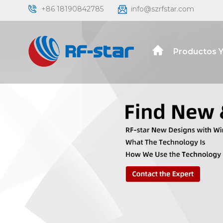
+86 18190842785
info@szrfstar.com
Productos Y