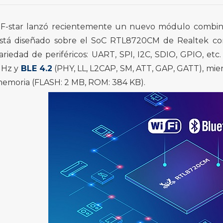
F-star lanzó recientemente un nuevo módulo combi
stá diseñado sobre el SoC RTL8720CM de Realtek c
ariedad de periféricos: UART, SPI, I2C, SDIO, GPIO, etc.
Hz y
BLE 4.2
(PHY, LL, L2CAP, SM, ATT, GAP, GATT), mi
emoria (FLASH: 2 MB, ROM: 384 KB).