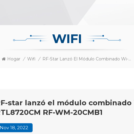
WIFI
Hogar
/
Wifi
/
RF-Star Lanzó El Módulo Combinado Wi-Fi+BLE Basado En RTL8720CM RF-WM-20CMB1
F-star lanzó el módulo combinado
RTL8720CM RF-WM-20CMB1
Nov 18, 2022