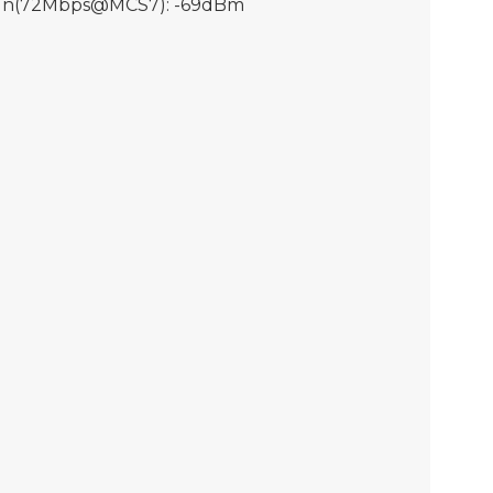
11n(72Mbps@MCS7): -69dBm