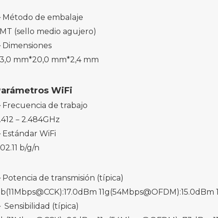
Método de embalaje
MT (sello medio agujero)
Dimensiones
3,0 mm*20,0 mm*2,4 mm
arámetros WiFi
Frecuencia de trabajo
.412－2.484GHz
Estándar WiFi
02.11 b/g/n
Potencia de transmisión (típica)
1b(11Mbps@CCK):17.0dBm 11g(54Mbps@OFDM):15.0dBm 
 Sensibilidad (típica)