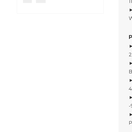
1
►
P
►
2
►
B
►
4
►
-
►
P