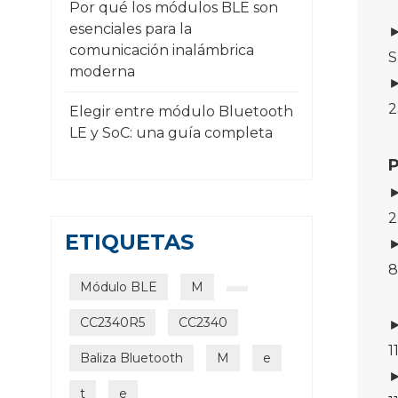
Por qué los módulos BLE son
esenciales para la
►
comunicación inalámbrica
S
moderna
►
2
Elegir entre módulo Bluetooth
LE y SoC: una guía completa
P
►
2
ETIQUETAS
►
8
Módulo BLE
M
CC2340R5
CC2340
►
1
Baliza Bluetooth
M
e
►
t
e