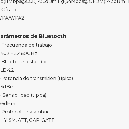
1b(11Mbps@CCK):-86dBm 11g(54Mbps@OFDM):-73dBm 
Cifrado
WPA/WPA2
arámetros de Bluetooth
Frecuencia de trabajo
.402－2.480GHz
Bluetooth estándar
LE 4.2
Potencia de transmisión (típica)
.5dBm
 Sensibilidad (típica)
96dBm
Protocolo inalámbrico
HY, SM, ATT, GAP, GATT