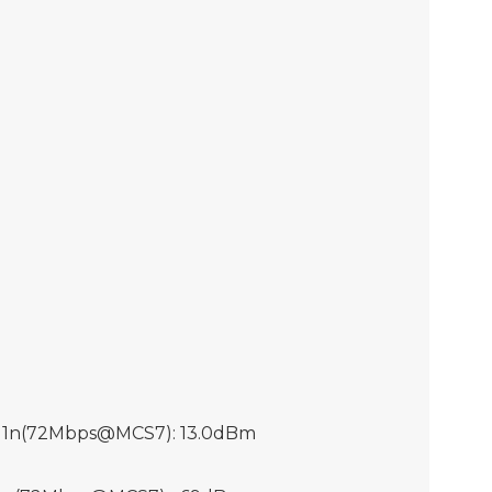
11n(72Mbps@MCS7): 13.0dBm