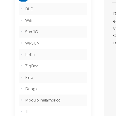
BLE
R
Wifi
e
v
Sub-1G
G
m
Wi-SUN
LoRa
ZigBee
Faro
Dongle
Módulo inalámbrico
TI