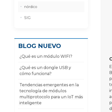
nórdico
SIG
BLOG NUEVO
¿Qué es un módulo WIFI?
E
¿Qué es un dongle USB y
B
cómo funciona?
p
t
Tendencias emergentes en la
i
tecnología de módulos
a
multiprotocolo para un IoT más
p
inteligente
d