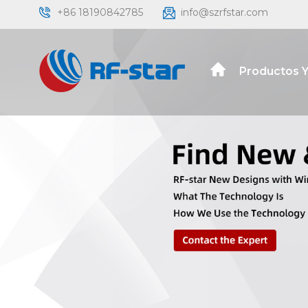
+86 18190842785
info@szrfstar.com
Productos Y