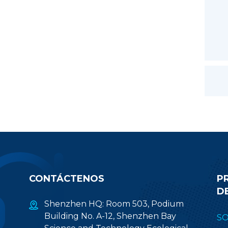
CONTÁCTENOS
P
D
Shenzhen HQ: Room 503, Podium
Building No. A-12, Shenzhen Bay
S