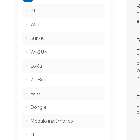
R
BLE
q
e
Wifi
Sub-1G
R
L
Wi-SUN
c
d
LoRa
b
i
ZigBee
Faro
E
c
Dongle
d
Módulo inalámbrico
TI