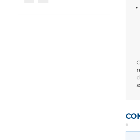
r
d
s
CO