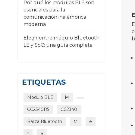
Por qué los módulos BLE son
esenciales para la
E
comunicación inalámbrica
moderna
E
e
Elegir entre módulo Bluetooth
b
LE y SoC: una guía completa
ETIQUETAS
Módulo BLE
M
CC2340R5
CC2340
Baliza Bluetooth
M
e
t
e