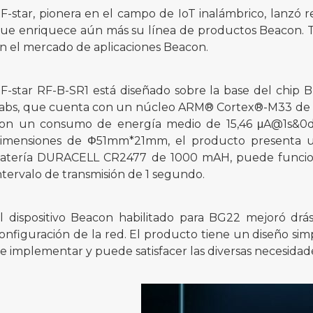
F-star, pionera en el campo de IoT inalámbrico, lanz
ue enriquece aún más su línea de productos Beacon. 
n el mercado de aplicaciones Beacon.
F-star RF-B-SR1 está diseñado sobre la base del chi
abs, que cuenta con un núcleo ARM® Cortex®-M33 de 7
on un consumo de energía medio de 15,46 μA@1s&0dB
imensiones de Φ51mm*21mm, el producto presenta una
atería DURACELL CR2477 de 1000 mAH, puede funcio
ntervalo de transmisión de 1 segundo.
l dispositivo Beacon habilitado para BG22 mejoró drás
onfiguración de la red. El producto tiene un diseño sim
e implementar y puede satisfacer las diversas necesidades