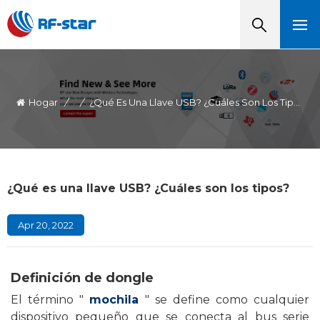
Hogar
/
/
¿Qué Es Una Llave USB? ¿Cuáles Son Los Tipos?
¿Qué es una llave USB? ¿Cuáles son los tipos?
Apr 20, 2022
Definición de dongle
El término "
mochila
" se define como cualquier
dispositivo pequeño que se conecta al bus serie