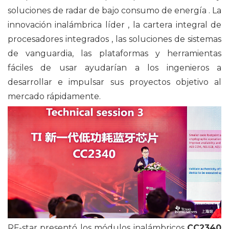
soluciones
de radar
de bajo consumo de energía
.
La
innovación
inalámbrica
líder
, la cartera integral de
procesadores integrados
, las soluciones de sistemas
de vanguardia,
las plataformas y herramientas
fáciles de usar
ayudarían
a los ingenieros a
desarrollar e
impulsar sus
proyectos
objetivo al
mercado
rápidamente.
RF-star presentó
los
módulos
inalámbricos
CC2340