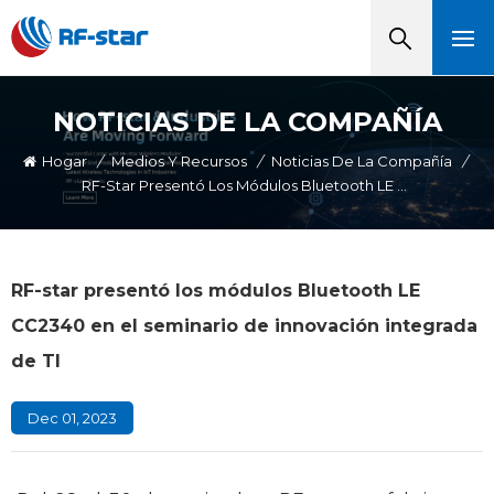
NOTICIAS DE LA COMPAÑÍA
Hogar
/
Medios Y Recursos
/
Noticias De La Compañía
/
RF-Star Presentó Los Módulos Bluetooth LE CC2340 En El Seminario De Innovación Integrada De TI
RF-star presentó los módulos Bluetooth LE
CC2340 en el seminario de innovación integrada
de TI
Dec 01, 2023