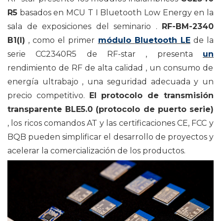
R5
basados ​​en
MCU T
I
Bluetooth Low Energy
en la
sala de exposiciones del
seminario
.
RF-BM-2340
B1(I)
, como
el primer
módulo
Bluetooth
LE
de la
serie CC2340R5
de
RF-star
, presenta
un
rendimiento
de RF
de alta calidad
,
un consumo de
energía ultrabajo
, una seguridad adecuada y un
precio competitivo.
El protocolo de transmisión
transparente BLE5.0
(protocolo de puerto serie)
, los ricos comandos AT y las certificaciones CE, FCC y
BQB pueden
simplificar el desarrollo
de proyectos
y
acelerar la comercialización de los productos.