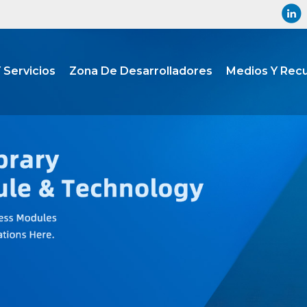
 Servicios
Zona De Desarrolladores
Medios Y Rec