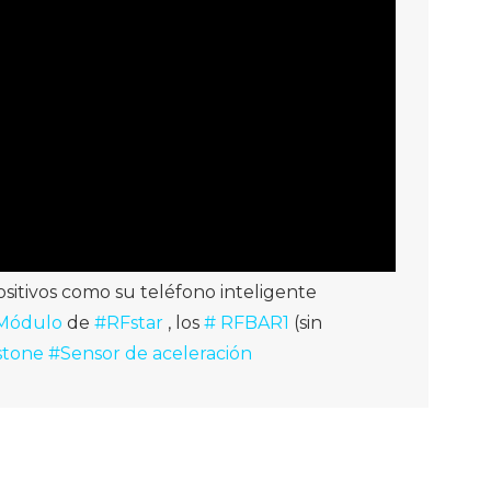
sitivos como su teléfono inteligente
Módulo
de
#RFstar
, los
# RFBAR1
(sin
one #Sensor de aceleración