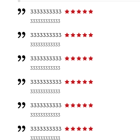
3333333333
333333333333
3333333333
333333333333
3333333333
333333333333
3333333333
333333333333
3333333333
333333333333
3333333333
333333333333