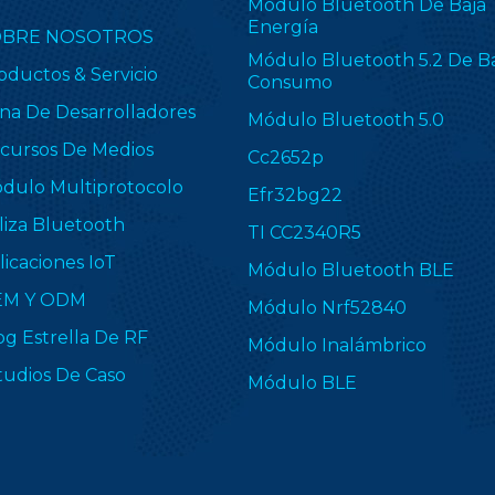
Módulo Bluetooth De Baja
Energía
OBRE NOSOTROS
Módulo Bluetooth 5.2 De B
oductos & Servicio
Consumo
na De Desarrolladores
Módulo Bluetooth 5.0
cursos De Medios
Cc2652p
dulo Multiprotocolo
Efr32bg22
liza Bluetooth
TI CC2340R5
licaciones IoT
Módulo Bluetooth BLE
EM Y ODM
Módulo Nrf52840
og Estrella De RF
Módulo Inalámbrico
tudios De Caso
Módulo BLE