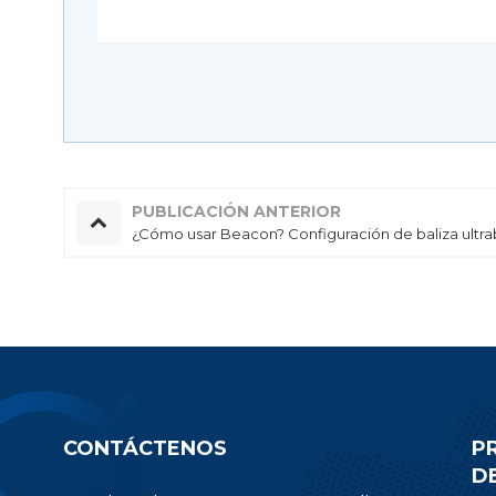
PUBLICACIÓN ANTERIOR
¿Cómo usar Beacon? Configuración de baliza ultrab
CONTÁCTENOS
P
D