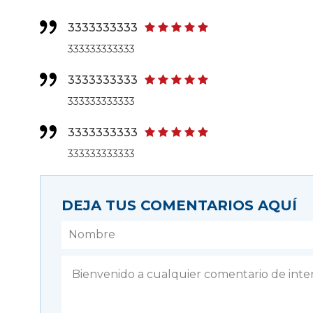
3333333333
333333333333
3333333333
333333333333
3333333333
333333333333
DEJA TUS COMENTARIOS AQUÍ