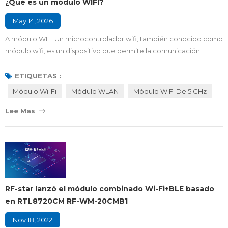
¿Qué es un módulo WIFI?
May 14, 2026
A módulo WIFI Un microcontrolador wifi, también conocido como
módulo wifi, es un dispositivo que permite la comunicación
inalámbrica de datos en dispositivos electrónicos. Los módulos
wifi se encuentran en artículos cotidianos como
ETIQUETAS :
electrodomésticos inteligentes, equipos industriales y dispositivos
Módulo Wi-Fi
Módulo WLAN
Módulo WiFi De 5 GHz
médicos. Estos módulos permiten que los dispositivos se
Lee Mas
conecten a redes wifi, facilitando el contro...
RF-star lanzó el módulo combinado Wi-Fi+BLE basado
en RTL8720CM RF-WM-20CMB1
Nov 18, 2022