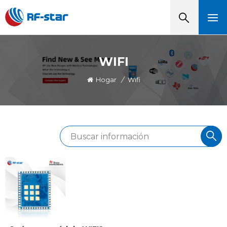
WIFI
Hogar
/
Wifi