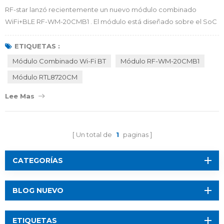
RF-star lanzó recientemente un nuevo módulo combinado
WiFi+BLE RF-WM-20CMB1 . El módulo está diseñado sobre el SoC
RTL8720CM de Realtek con un MCU KM4 de alto rendimiento y
una variedad de periféricos: UART, SPI, I2C, SDIO, GPIO, etc. Es
ETIQUETAS :
compatible con Wi-Fi 802.11 b/g/n 1x1 2,4 GHz y BLE 4.2 (PHY, LL,
Módulo Combinado Wi-Fi BT
Módulo RF-WM-20CMB1
L2CAP, SM, ATT, GAP, GATT), mientras que cuenta con una gran
Módulo RTL8720CM
capacidad de memoria (FLASH: 2 MB, ...
Lee Mas
Un total de
1
paginas
CATEGORÍAS
BLOG NUEVO
ETIQUETAS