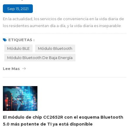
Sep 15, 2021
En la actualidad, los servicios de conveniencia en la vida diaria de
los residentes aumentan día a día, y la vida diaria es inseparable
de la figura del agua y la electricidad. Si se realiza la recarga en
línea y el pago de agua y electricidad, puede facilitar mucho a los
ETIQUETAS :
residentes. Antes de recargar la tarjeta IC de gas natural, debe
Módulo BLE
Módulo Bluetooth
recargarse a través de un equipo especial de lectura de tarjet...
Módulo Bluetooth De Baja Energía
Lee Mas
El módulo de chip CC2652R con el esquema Bluetooth
5.0 más potente de TI ya está disponible