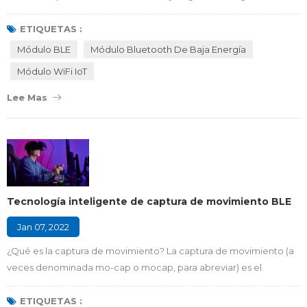
tuvo que llamar a su cónyuge al trabajo para que le llevara a casa
una llave de repuesto, es probable que haya pensado en instalar
ETIQUETAS :
cerraduras inteligentes en su hogar. Una solución de cerradura
Módulo BLE
Módulo Bluetooth De Baja Energía
inteligente generalmente consiste en la cerradura con el módulo
Módulo WiFi IoT
BLE o el módulo Wi-Fi ,...
Lee Mas
Tecnología inteligente de captura de movimiento BLE
Jan 07, 2022
¿Qué es la captura de movimiento? La captura de movimiento (a
veces denominada mo-cap o mocap, para abreviar) es el
proceso de registrar el movimiento de objetos o personas. Se
utiliza en aplicaciones militares, de entretenimiento, deportivas,
ETIQUETAS :