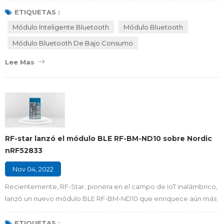
pequeños PCBA que incluyen un procesador Bluetooth, así como
ETIQUETAS :
todo el hardware necesario para ejecutar el dispositivo. Los
Módulo Inteligente Bluetooth
Módulo Bluetooth
componentes de hardware clave para el módulo Bluetooth
Módulo Bluetooth De Bajo Consumo
incluyen (pero no se limitan a): Un S...
Lee Mas
RF-star lanzó el módulo BLE RF-BM-ND10 sobre Nordic
nRF52833
Nov 04, 2022
Recientemente, RF-Star, pionera en el campo de IoT inalámbrico,
lanzó un nuevo módulo BLE RF-BM-ND10 que enriquece aún más
su cartera de líneas Nordic nRF52. El módulo RF-BM-ND10, que
mide 33,0*17,7* 2,1 mm, está construido sobre el chip nRF52833 de
ETIQUETAS :