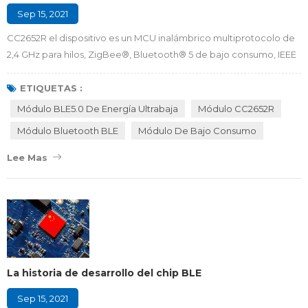
Sep 15, 2021
CC2652R el dispositivo es un MCU inalámbrico multiprotocolo de
2,4 GHz para hilos, ZigBee®, Bluetooth® 5 de bajo consumo, IEEE
802.15.4g, objeto inteligente con capacidad IPv6 (6LoWPAN), wi-
sun® y sistemas patentados, incluida la pila Ti 15.4. El dispositivo
ETIQUETAS :
CC2652R tiene una RF activa muy baja y una corriente de
Módulo BLE5.0 De Energía Ultrabaja
Módulo CC2652R
microcontrolador (MCU), una corriente de suspensión de menos
Módulo Bluetooth BLE
Módulo De Bajo Consumo
de 1 μa y una capacidad ...
Lee Mas
La historia de desarrollo del chip BLE
Sep 15, 2021