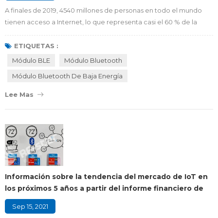
A finales de 2019, 4540 millones de personas en todo el mundo
tienen acceso a Internet, lo que representa casi el 60 % de la
población mundial. A medida que se desarrolla la tecnología de la
información de Internet, cada vez más personas se comunican a
ETIQUETAS :
través de terminales inteligentes . Los requisitos del usuario para
Módulo BLE
Módulo Bluetooth
la transmisión de red continúan aumentando. El contenido de la
Módulo Bluetooth De Baja Energía
transmisión de i...
Lee Mas
Información sobre la tendencia del mercado de IoT en
los próximos 5 años a partir del informe financiero de
Nordic Semiconductor
Sep 15, 2021