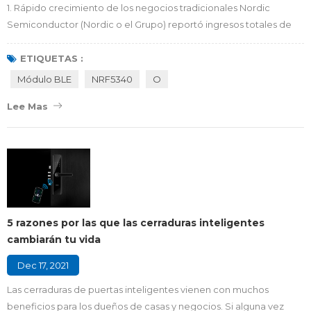
1. Rápido crecimiento de los negocios tradicionales Nordic
Semiconductor (Nordic o el Grupo) reportó ingresos totales de
USD 127,1 millones en el cuarto trimestre de 2020. Esto fue un
aumento del 53 % con respecto a los USD 83,1 millones en el
ETIQUETAS :
cuarto trimestre de 2019. Para el año completo de 2020, los
Módulo BLE
NRF5340
O
ingresos ascendieron a USD 405,2 millones, que fue un aumento
Lee Mas
del 41 % desde USD 288,4 millones ...
5 razones por las que las cerraduras inteligentes
cambiarán tu vida
Dec 17, 2021
Las cerraduras de puertas inteligentes vienen con muchos
beneficios para los dueños de casas y negocios. Si alguna vez