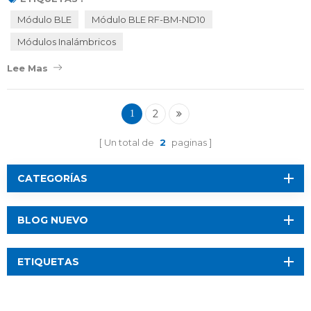
Nordic Semiconductor, un SoC de potencia ultrabaja que admite
Módulo BLE
Módulo BLE RF-BM-ND10
múltiples protocolos como Bluetooth Low Energy, Thread,
Módulos Inalámbricos
ZigBee y propietario de 2,4 GHz,...
Lee Mas
2
1
Un total de
2
paginas
CATEGORÍAS
BLOG NUEVO
ETIQUETAS