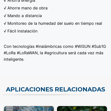
√ Ahorra energía
√ Ahorre mano de obra
√ Mando a distancia
√ Monitoreo de la humedad del suelo en tiempo real
√ Fácil instalación
Con tecnologías #inalámbricas como #WiSUN #Sub1G
#LoRa #LoRaWAN, la #agricultura será cada vez más
inteligente.
APLICACIONES RELACIONADAS