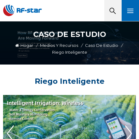
CASO DE ESTUDIO
Hogar
/
Medios Y Recursos
/
Caso De Estudio
/
Riego Inteligente
Riego Inteligente