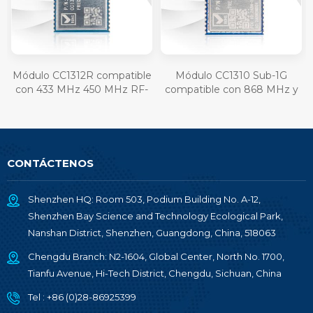
Módulo CC1312R compatible
Módulo CC1310 Sub-1G
con 433 MHz 450 MHz RF-
compatible con 868 MHz y
SM-1277B2
915 MHz RF-SM-1077B1
CONTÁCTENOS
Shenzhen HQ: Room 503, Podium Building No. A-12,
Shenzhen Bay Science and Technology Ecological Park,
Nanshan District, Shenzhen, Guangdong, China, 518063
Chengdu Branch: N2-1604, Global Center, North No. 1700,
Tianfu Avenue, Hi-Tech District, Chengdu, Sichuan, China
Tel :
+86 (0)28-86925399