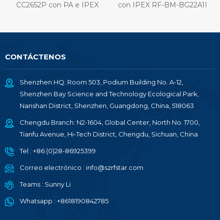
CC2652P con PA e IPEX
con IPEX RF-BM-BG22A1I
integrado RF-BM-2652P2I
CONTÁCTENOS
Shenzhen HQ: Room 503, Podium Building No. A-12,
Shenzhen Bay Science and Technology Ecological Park,
Nanshan District, Shenzhen, Guangdong, China, 518063
Chengdu Branch: N2-1604, Global Center, North No. 1700,
Tianfu Avenue, Hi-Tech District, Chengdu, Sichuan, China
Tel :
+86 (0)28-86925399
Correo electrónico :
info@szrfstar.com
Teams :
Sunny Li
Whatsapp :
+8618190842785