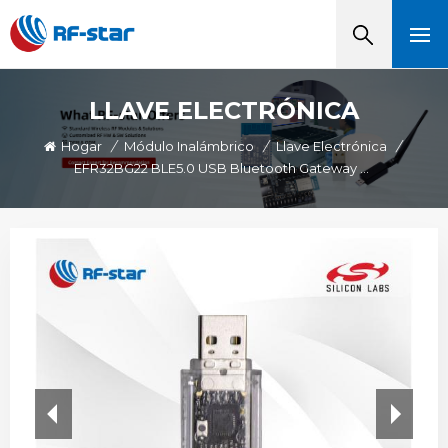
LLAVE ELECTRÓNICA
Hogar
/
Módulo Inalámbrico
/
Llave Electrónica
/
EFR32BG22 BLE5.0 USB Bluetooth Gateway RF-DG-22A Para Captura De Datos De Baliza