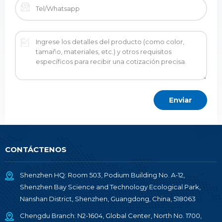
CONTÁCTENOS
Shenzhen HQ: Room 503, Podium Building No. A-12,
Shenzhen Bay Science and Technology Ecological Park,
Nanshan District, Shenzhen, Guangdong, China, 518063
Chengdu Branch: N2-1604, Global Center, North No. 1700,