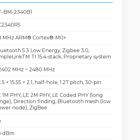
F-BM-2340B1
C2340R5
8 MHz ARM® Cortex®-M0+
uetooth 5.3 Low Energy, Zigbee 3.0,
mpleLinkTM TI 15.4-stack, Proprietary system
2402 MHz ~ 2480 MHz
.5 × 15.55 × 2.1, half-hole, 1.27 pitch, 30-pin
 1M PHY, LE 2M PHY, LE Coded PHY (long
nge), Direction finding, Bluetooth mesh (low
ower node), ZigBee
4
8 dBm