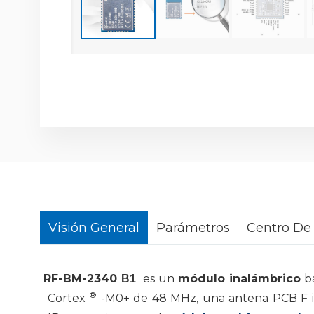
Visión General
Parámetros
Centro De
RF-BM-2340
es un
módulo inalámbrico
ba
B1
®
Cortex
-M0+ de 48 MHz, una antena PCB F in