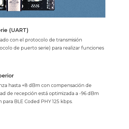
erie (UART)
ado con el protocolo de transmisión
colo de puerto serie) para realizar funciones
erior
canza hasta +8 dBm con compensación de
idad de recepción está optimizada a -96 dBm
Bm para BLE Coded PHY 125 kbps.