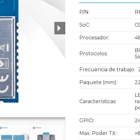
P/N:
R
SoC:
C
Procesador:
4
Bl
Protocolos:
Si
Frecuencia de trabajo:
Paquete (mm):
22
LE
Características:
ra
p
GPIO:
2
Max. Poder TX:
+