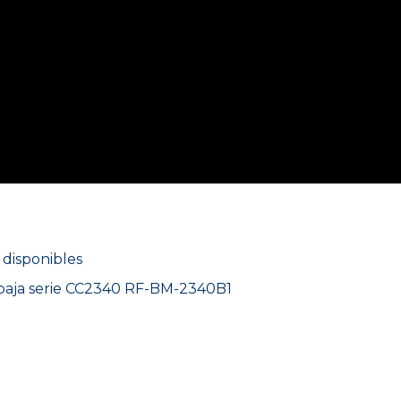
disponibles
abaja serie CC2340 RF-BM-2340B1