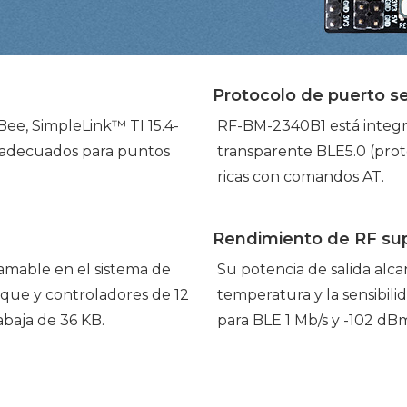
Protocolo de puerto s
ee, SimpleLink™ TI 15.4-
RF-BM-2340B1 está integr
n adecuados para puntos
transparente BLE5.0 (proto
ricas con comandos AT.
Rendimiento de RF sup
mable en el sistema de
Su potencia de salida al
nque y controladores de 12
temperatura y la sensibil
baja de 36 KB.
para BLE 1 Mb/s y -102 d