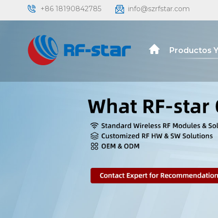
+86 18190842785
info@szrfstar.com
Productos Y