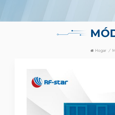
MÓD
Hogar
/
M