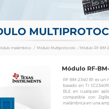
ULO MULTIPROTO
ódulo Inalámbrico
/
Módulo Multiprotocolo
/
Módulo RF-BM-2
Módulo RF-BM-
RF-BM-2340
B1
es
un 
basado en TI CC2340R5
BLE en cualquier apli
compatible con ZigBe
inalámbrica en una amp