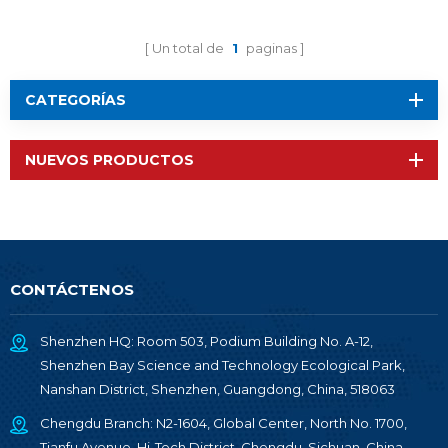
BM-S02
RF-BM-S01
Un total de
1
paginas
CATEGORÍAS
NUEVOS PRODUCTOS
CONTÁCTENOS
Shenzhen HQ: Room 503, Podium Building No. A-12,
Shenzhen Bay Science and Technology Ecological Park,
Nanshan District, Shenzhen, Guangdong, China, 518063
Chengdu Branch: N2-1604, Global Center, North No. 1700,
Tianfu Avenue, Hi-Tech District, Chengdu, Sichuan, China