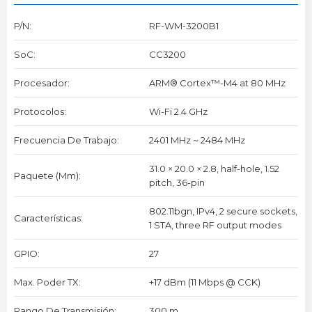
P/N:
RF-WM-3200B1
SoC:
CC3200
Procesador:
ARM® Cortex™-M4 at 80 MHz
Protocolos:
Wi-Fi 2.4 GHz
Frecuencia De Trabajo:
2401 MHz ~ 2484 MHz
31.0 × 20.0 × 2.8, half-hole, 1.52
Paquete (mm):
pitch, 36-pin
802.11bgn, IPv4, 2 secure sockets,
Características:
1 STA, three RF output modes
GPIO:
27
Max. Poder TX:
+17 dBm (11 Mbps @ CCK)
Rango De Transmisión:
300 m