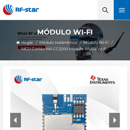
MÓDULO WI-FI
Hogar
/
Módulo Inalámbrico
/
Módulo Wi-Fi
/
MCU Cortex-M4 CC3200 Módulo WLAN/Wi-Fi RF-WM-3200B1