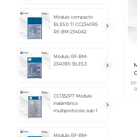
ne
m
Módulo compacto
BLE5.0 TI CC2340R5
RF-BM-2340A2
Módulo RF-BM-
2340B1I BLE5.3
M
in
RF
B
co
CC1352P7 Módulo
di
inalámbrico
multiprotocolo sub-1
m
GHz y 2,4 GHz RF-
TI1352P2
con
Ma
Módulo RF-BM-