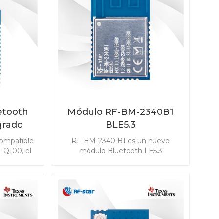
etooth
Módulo RF-BM-2340B1
grado
BLE5.3
star
ompatible
RF-BM-2340 B1 es un nuevo
ara
-Q100, el
módulo Bluetooth LE5.3
642QB1I
desarrollado basado en TI
sumo de
CC2340R5. El módulo CC2340R5 le
ensibilidad
permite integrar BLE en cualquier
 para
aplicación de forma fácil y rápida.
s, incluido
También es compatible con ZigBee
ada pasiva
3.0, que hace posible la
mo llave
conectividad inalámbrica en una