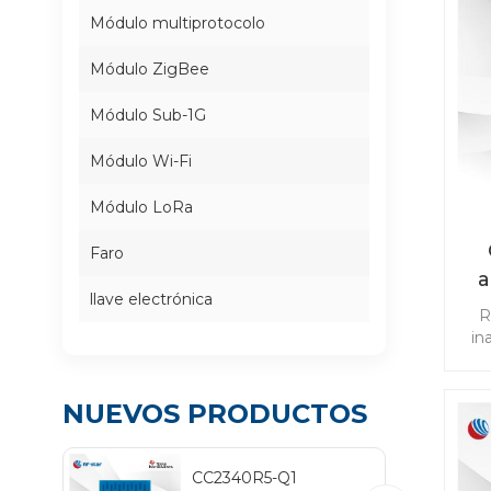
Módulo multiprotocolo
Módulo ZigBee
Módulo Sub-1G
Módulo Wi-Fi
Módulo LoRa
Faro
a
llave electrónica
R
co
in
ap
NUEVOS PRODUCTOS
TP
cab
CC2340R5-Q1
Blu