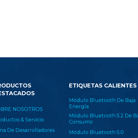
.1 Low Energy, ZigBee, Thread
transmisión de su pr
E 802.15.4, objetos inteligentes
Desplácese hacia abajo 
ilitados para IPv6 (6LoWPAN) y
correo electrónico de co
opietario, incluido TI 15.4-Stack
obtener más informació
4 GHz). RF-BM-2652P2I se aplica
módulo CC2340R
ampliamente en ZHA y
Zigbee2MQTT.
RODUCTOS
ETIQUETAS CALIENTES
ESTACADOS
Módulo Bluetooth De Baja
Energía
OBRE NOSOTROS
Módulo Bluetooth 5.2 De B
oductos & Servicio
Consumo
na De Desarrolladores
Módulo Bluetooth 5.0