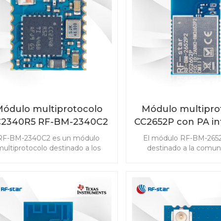
software Bluetooth® 5.3 y
(PaaK) y sistemas de g
celente sensibilidad y robustez
baterías (BMS)
de radio, es una solución
automotriz eficiente y de alto
rendimiento.
ódulo multiprotocolo
Módulo multipro
C2340R5 RF-BM-2340C2
CC2652P con PA i
con tamaño mini
RF-BM-2652
RF-BM-2340C2 es un módulo
El módulo RF-BM-265
ultiprotocolo destinado a los
destinado a la comun
quisitos de alto rendimiento de
inalámbrica de baja pote
los productos IoT, que no solo
detección avanzada 
mite Bluetooth de baja energía,
mercados de IoT. El
o también el sistema propietario
CC2652P admite Bluetoo
igBee 3.0 y 2.4GHz. El módulo
Energy, ZigBee, Thre
2340R5 con tamaño mini está
802.15.4, objetos inte
diseñado para satisfacer las
habilitados para IPv6 (