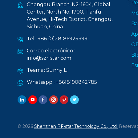
Re
Chengdu Branch: N2-1604, Global
Center, North No. 1700, Tianfu
Mó
Avenue, Hi-Tech District, Chengdu,
Ba
Sichuan, China
Ap
Tel :
+86 (0)28-86925399
O
Correo electrónico :
Bl
info@szrfstar.com
Es
Teams :
Sunny Li
Whatsapp :
+8618190842785
© 2026
Shenzhen RF-star Technology Co., Ltd.
Reservad