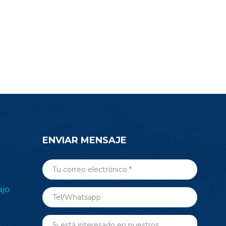
oyecto.
electrónico de estantes (ESL),
o envíe un
medicina, automatización de
nsulta para
edificios y más aplicaciones de RF
n sobre el
inalámbricas. Envíe una consulta
5.
ahora.
ENVIAR MENSAJE
ajo