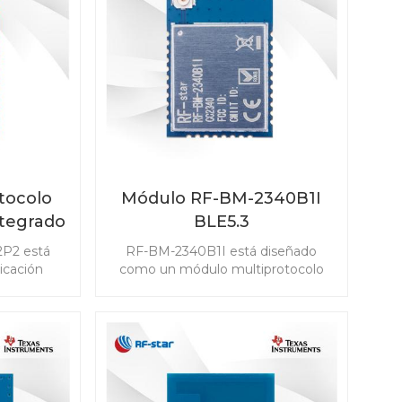
estión de
amplia gama de escenarios.
.
tocolo
Módulo RF-BM-2340B1I
ntegrado
BLE5.3
P2
2P2 está
RF-BM-2340B1I está diseñado
icación
como un módulo multiprotocolo
ncia y la
basado en TI CC2340R5 para bajo
en los
consumo de energía con una
 módulo
antena IPEX y 24 GPIO, compatible
th 5.1 Low
con Bluetooth 5.3 Low Energy,
ad IEEE
ZigBee 3.0, SimpleLinkTM TI 15.4-
ligentes
stack y sistema propietario.
6LoWPAN) y