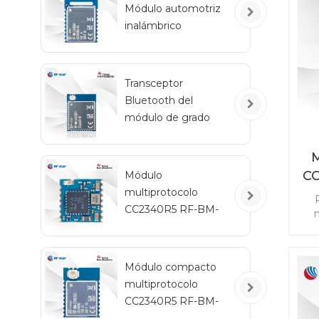
Módulo automotriz
inalámbrico
ex
Bluetooth de bajo
consumo RF-BM-
2340QB1
Transceptor
Bluetooth del
módulo de grado
automotriz RF-star
CC2642R-Q1 para
M
vehículos
C
Módulo
multiprotocolo
CC2340R5 RF-BM-
m
2340C2 con tamaño
re
mini
ad
Módulo compacto
sin
multiprotocolo
Z
CC
CC2340R5 RF-BM-
2340A2I con IPEX