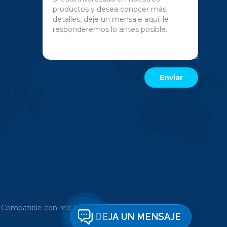
|
Compatible con red IPv6
DEJA UN MENSAJE