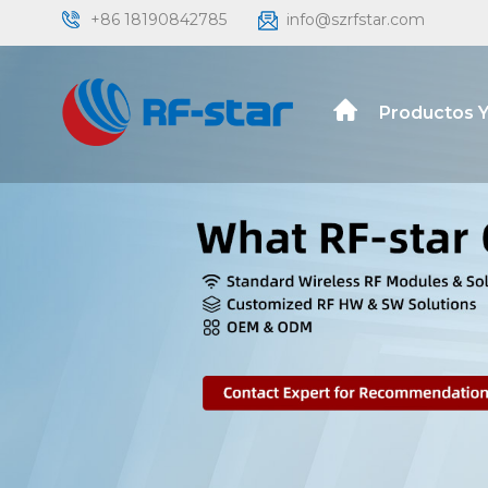
+86 18190842785
info@szrfstar.com
Productos Y