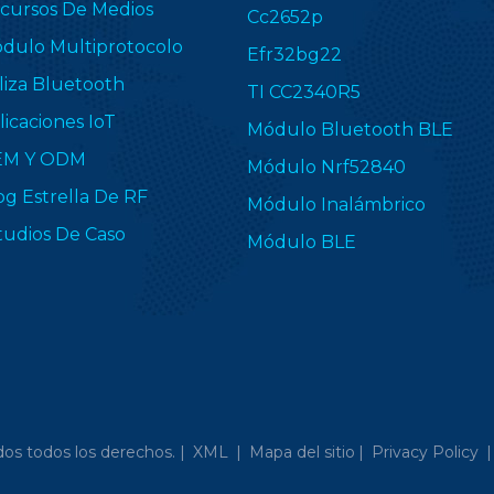
cursos De Medios
Cc2652p
dulo Multiprotocolo
Efr32bg22
liza Bluetooth
TI CC2340R5
licaciones IoT
Módulo Bluetooth BLE
EM Y ODM
Módulo Nrf52840
og Estrella De RF
Módulo Inalámbrico
tudios De Caso
Módulo BLE
os todos los derechos. |
XML
|
Mapa del sitio
|
Privacy Policy