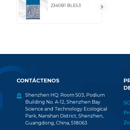
5
2340B1 BLE5.3
IEE
hab
pr
(2.
CONTÁCTENOS
P
D
Shenzhen HQ: Room 503, Podium
Building No. A-12, Shenzhen Bay
S
Science and Technology Ecological
Pr
Park, Nanshan District, Shenzhen,
Zo
Guangdong, China, 518063