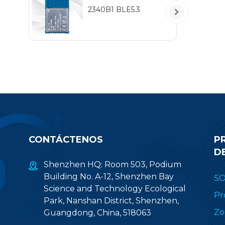
2340B1 BLE5.3
CONTÁCTENOS
P
D
Shenzhen HQ: Room 503, Podium
Building No. A-12, Shenzhen Bay
S
Science and Technology Ecological
Pr
Park, Nanshan District, Shenzhen,
Zo
Guangdong, China, 518063