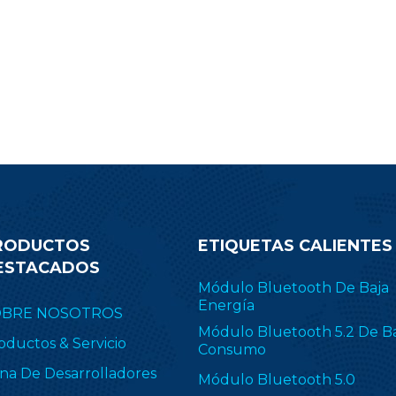
RODUCTOS
ETIQUETAS CALIENTES
ESTACADOS
Módulo Bluetooth De Baja
Energía
OBRE NOSOTROS
Módulo Bluetooth 5.2 De B
oductos & Servicio
Consumo
na De Desarrolladores
Módulo Bluetooth 5.0