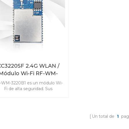
CC3220SF 2.4G WLAN /
Módulo Wi-Fi RF-WM-
3220B1
-WM-3220B1 es un módulo Wi-
Fi de alta seguridad. Sus
aracterísticas permiten que el
módulo WLAN CC3220SF
implemente aplicaciones
mplicadas y de altos requisitos.
Un total de
1
pag
 ricos recursos lo hacen popular
en dispositivos de alta gama.