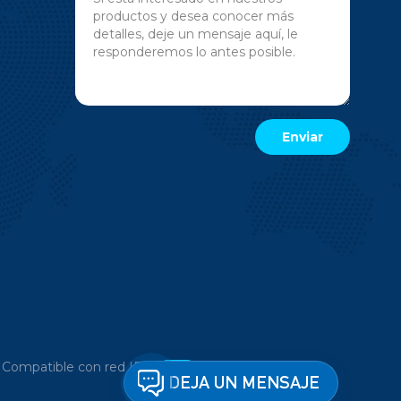
|
Compatible con red IPv6
DEJA UN MENSAJE