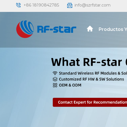
+86 18190842785
info@szrfstar.com
Productos Y