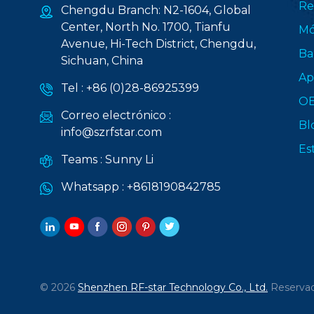
Re
Chengdu Branch: N2-1604, Global
Center, North No. 1700, Tianfu
Mó
Avenue, Hi-Tech District, Chengdu,
Ba
Sichuan, China
Ap
Tel :
+86 (0)28-86925399
O
Correo electrónico :
Bl
info@szrfstar.com
Es
Teams :
Sunny Li
Whatsapp :
+8618190842785
© 2026
Shenzhen RF-star Technology Co., Ltd.
Reservad