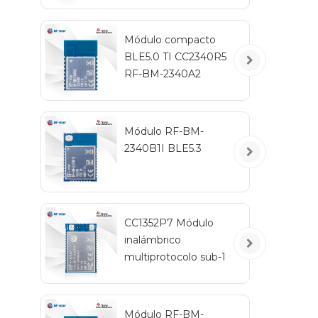
Módulo compacto
BLE5.0 TI CC2340R5
RF-BM-2340A2
Módulo RF-BM-
2340B1I BLE5.3
CC1352P7 Módulo
inalámbrico
multiprotocolo sub-1
GHz y 2,4 GHz RF-
TI1352P2
Módulo RF-BM-