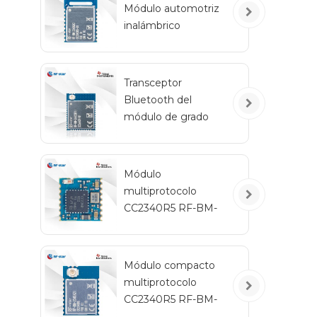
Módulo automotriz
inalámbrico
Bluetooth de bajo
consumo RF-BM-
2340QB1
Transceptor
Bluetooth del
módulo de grado
automotriz RF-star
CC2642R-Q1 para
vehículos
Módulo
multiprotocolo
CC2340R5 RF-BM-
2340C2 con tamaño
mini
Módulo compacto
multiprotocolo
CC2340R5 RF-BM-
2340A2I con IPEX