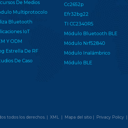
cursos De Medios
Cc2652p
dulo Multiprotocolo
Efr32bg22
liza Bluetooth
TI CC2340R5
licaciones IoT
Módulo Bluetooth BLE
EM Y ODM
Módulo Nrf52840
og Estrella De RF
Módulo Inalámbrico
tudios De Caso
Módulo BLE
os todos los derechos. |
XML
|
Mapa del sitio
|
Privacy Policy