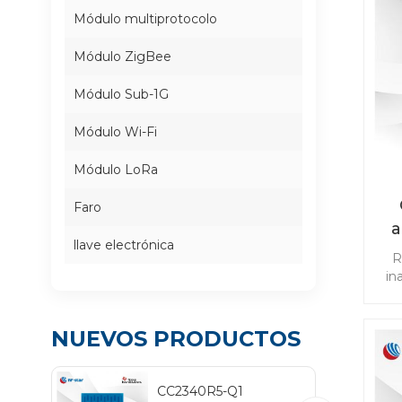
Módulo multiprotocolo
Módulo ZigBee
Módulo Sub-1G
Módulo Wi-Fi
Módulo LoRa
Faro
a
llave electrónica
R
co
in
ap
NUEVOS PRODUCTOS
TP
cab
CC2340R5-Q1
Blu