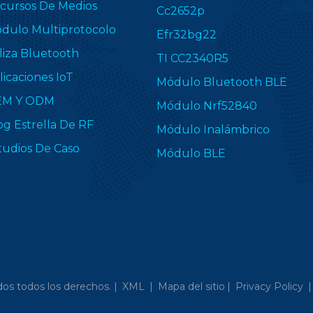
cursos De Medios
Cc2652p
dulo Multiprotocolo
Efr32bg22
liza Bluetooth
TI CC2340R5
licaciones IoT
Módulo Bluetooth BLE
EM Y ODM
Módulo Nrf52840
og Estrella De RF
Módulo Inalámbrico
tudios De Caso
Módulo BLE
os todos los derechos. |
XML
|
Mapa del sitio
|
Privacy Policy