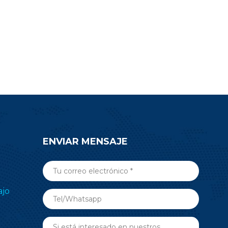
oyecto.
electrónico de estantes (ESL),
o envíe un
medicina, automatización de
nsulta para
edificios y más aplicaciones de RF
n sobre el
inalámbricas. Envíe una consulta
5.
ahora.
ENVIAR MENSAJE
ajo