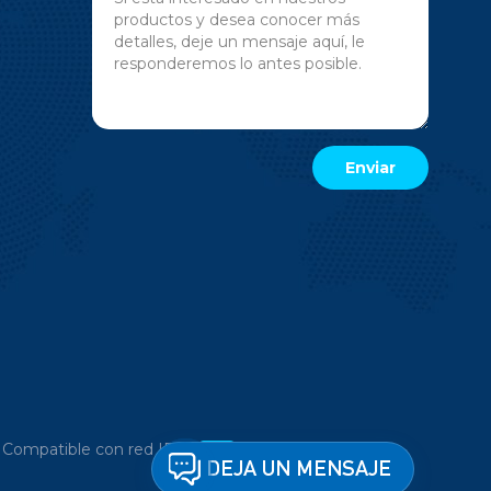
|
Compatible con red IPv6
DEJA UN MENSAJE