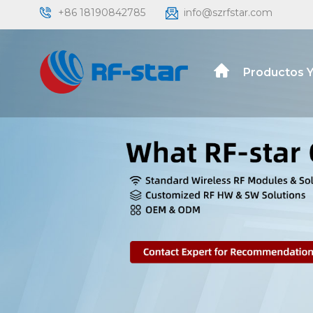
+86 18190842785
info@szrfstar.com
Productos Y