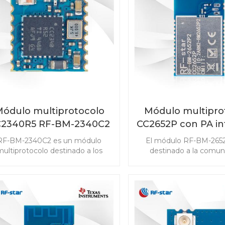
software Bluetooth® 5.3 y
(PaaK) y sistemas de g
celente sensibilidad y robustez
baterías (BMS)
de radio, es una solución
automotriz eficiente y de alto
rendimiento.
ódulo multiprotocolo
Módulo multipro
C2340R5 RF-BM-2340C2
CC2652P con PA i
con tamaño mini
RF-BM-2652
RF-BM-2340C2 es un módulo
El módulo RF-BM-265
ultiprotocolo destinado a los
destinado a la comun
quisitos de alto rendimiento de
inalámbrica de baja pote
los productos IoT, que no solo
detección avanzada 
mite Bluetooth de baja energía,
mercados de IoT. El
o también el sistema propietario
CC2652P admite Bluetoo
igBee 3.0 y 2.4GHz. El módulo
Energy, ZigBee, Thre
2340R5 con tamaño mini está
802.15.4, objetos inte
diseñado para satisfacer las
habilitados para IPv6 (