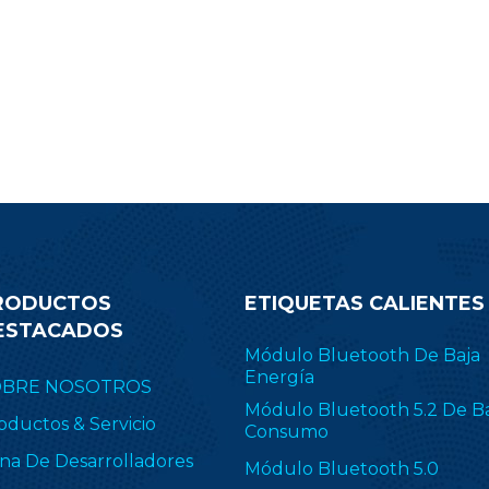
.1 Low Energy, ZigBee, Thread
transmisión de su pr
E 802.15.4, objetos inteligentes
Desplácese hacia abajo 
ilitados para IPv6 (6LoWPAN) y
correo electrónico de co
opietario, incluido TI 15.4-Stack
obtener más informació
4 GHz). RF-BM-2652P2I se aplica
módulo CC2340R
ampliamente en ZHA y
Zigbee2MQTT.
RODUCTOS
ETIQUETAS CALIENTES
ESTACADOS
Módulo Bluetooth De Baja
Energía
OBRE NOSOTROS
Módulo Bluetooth 5.2 De B
oductos & Servicio
Consumo
na De Desarrolladores
Módulo Bluetooth 5.0