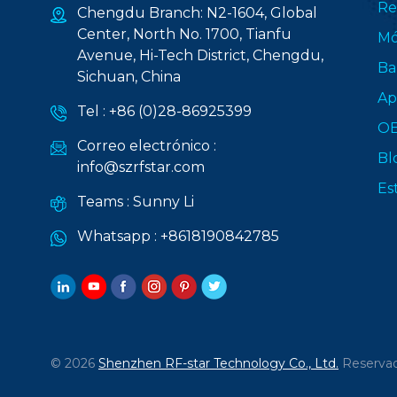
Re
Chengdu Branch: N2-1604, Global
Center, North No. 1700, Tianfu
Mó
Avenue, Hi-Tech District, Chengdu,
Ba
Sichuan, China
Ap
Tel :
+86 (0)28-86925399
O
Correo electrónico :
Bl
info@szrfstar.com
Es
Teams :
Sunny Li
Whatsapp :
+8618190842785
© 2026
Shenzhen RF-star Technology Co., Ltd.
Reservad