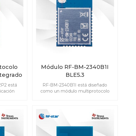
estión de
amplia gama de escenarios.
.
tocolo
Módulo RF-BM-2340B1I
ntegrado
BLE5.3
P2
2P2 está
RF-BM-2340B1I está diseñado
icación
como un módulo multiprotocolo
ncia y la
basado en TI CC2340R5 para bajo
en los
consumo de energía con una
 módulo
antena IPEX y 24 GPIO, compatible
th 5.1 Low
con Bluetooth 5.3 Low Energy,
ad IEEE
ZigBee 3.0, SimpleLinkTM TI 15.4-
ligentes
stack y sistema propietario.
6LoWPAN) y