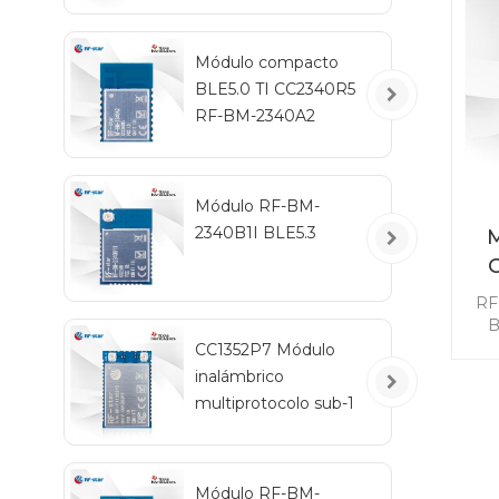
ne
m
Módulo compacto
BLE5.0 TI CC2340R5
RF-BM-2340A2
Módulo RF-BM-
2340B1I BLE5.3
M
in
RF
B
co
CC1352P7 Módulo
di
inalámbrico
multiprotocolo sub-1
m
GHz y 2,4 GHz RF-
TI1352P2
con
Ma
Módulo RF-BM-