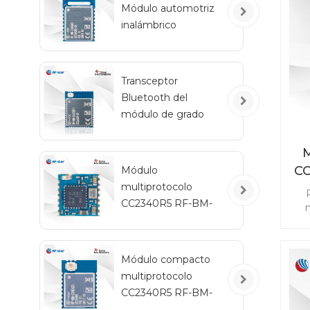
Módulo automotriz
inalámbrico
ex
Bluetooth de bajo
consumo RF-BM-
2340QB1
Transceptor
Bluetooth del
módulo de grado
automotriz RF-star
CC2642R-Q1 para
M
vehículos
C
Módulo
multiprotocolo
CC2340R5 RF-BM-
m
2340C2 con tamaño
re
mini
ad
Módulo compacto
sin
multiprotocolo
Z
CC
CC2340R5 RF-BM-
2340A2I con IPEX