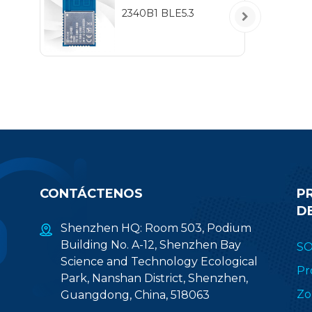
5
2340B1 BLE5.3
IEE
hab
pr
(2.
CONTÁCTENOS
P
D
Shenzhen HQ: Room 503, Podium
Building No. A-12, Shenzhen Bay
S
Science and Technology Ecological
Pr
Park, Nanshan District, Shenzhen,
Zo
Guangdong, China, 518063