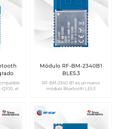
etooth
Módulo RF-BM-2340B1
grado
BLE5.3
star
ompatible
RF-BM-2340 B1 es un nuevo
ara
-Q100, el
módulo Bluetooth LE5.3
642QB1I
desarrollado basado en TI
sumo de
CC2340R5. El módulo CC2340R5 le
ensibilidad
permite integrar BLE en cualquier
 para
aplicación de forma fácil y rápida.
s, incluido
También es compatible con ZigBee
ada pasiva
3.0, que hace posible la
mo llave
conectividad inalámbrica en una