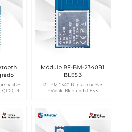
etooth
Módulo RF-BM-2340B1
grado
BLE5.3
star
ompatible
RF-BM-2340 B1 es un nuevo
ara
-Q100, el
módulo Bluetooth LE5.3
642QB1I
desarrollado basado en TI
sumo de
CC2340R5. El módulo CC2340R5 le
ensibilidad
permite integrar BLE en cualquier
 para
aplicación de forma fácil y rápida.
s, incluido
También es compatible con ZigBee
ada pasiva
3.0, que hace posible la
mo llave
conectividad inalámbrica en una