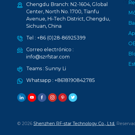
Re
Chengdu Branch: N2-1604, Global
Center, North No. 1700, Tianfu
Mó
Avenue, Hi-Tech District, Chengdu,
Ba
Sichuan, China
Ap
Tel :
+86 (0)28-86925399
O
Correo electrónico :
Bl
info@szrfstar.com
Es
Teams :
Sunny Li
Whatsapp :
+8618190842785
© 2026
Shenzhen RF-star Technology Co., Ltd.
Reservad