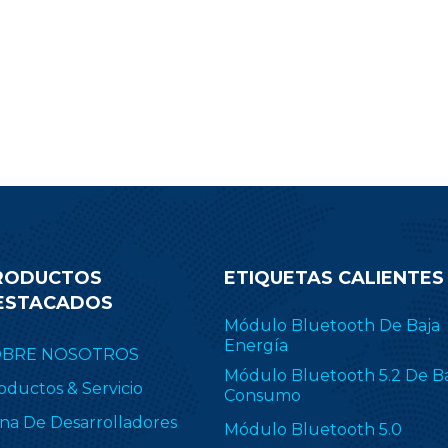
.1 Low Energy, ZigBee, Thread
transmisión de su pr
E 802.15.4, objetos inteligentes
Desplácese hacia abajo 
ilitados para IPv6 (6LoWPAN) y
correo electrónico de co
opietario, incluido TI 15.4-Stack
obtener más informació
4 GHz). RF-BM-2652P2I se aplica
módulo CC2340R
ampliamente en ZHA y
Zigbee2MQTT.
RODUCTOS
ETIQUETAS CALIENTES
ESTACADOS
Módulo Bluetooth De Baja
Energía
OBRE NOSOTROS
Módulo Bluetooth 5.2 De B
oductos & Servicio
Consumo
na De Desarrolladores
Módulo Bluetooth 5.0