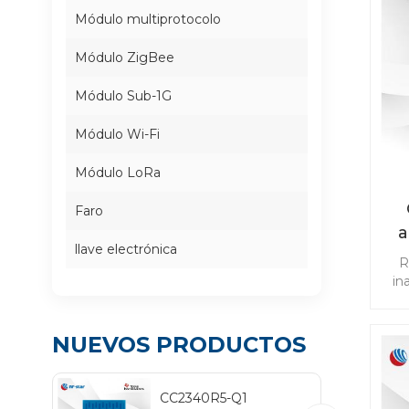
Módulo multiprotocolo
Módulo ZigBee
Módulo Sub-1G
Módulo Wi-Fi
Módulo LoRa
Faro
a
llave electrónica
R
co
in
ap
NUEVOS PRODUCTOS
TP
cab
CC2340R5-Q1
Blu