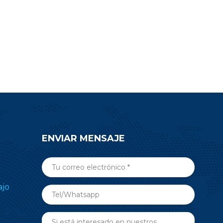
oyecto.
electrónico de estantes (ESL),
o envíe un
medicina, automatización de
nsulta para
edificios y más aplicaciones de RF
n sobre el
inalámbricas. Envíe una consulta
5.
ahora.
ENVIAR MENSAJE
ajo