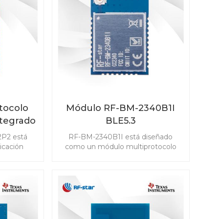
estión de
amplia gama de escenarios.
.
tocolo
Módulo RF-BM-2340B1I
ntegrado
BLE5.3
P2
2P2 está
RF-BM-2340B1I está diseñado
icación
como un módulo multiprotocolo
ncia y la
basado en TI CC2340R5 para bajo
en los
consumo de energía con una
 módulo
antena IPEX y 24 GPIO, compatible
th 5.1 Low
con Bluetooth 5.3 Low Energy,
ad IEEE
ZigBee 3.0, SimpleLinkTM TI 15.4-
ligentes
stack y sistema propietario.
6LoWPAN) y