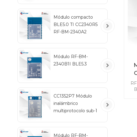
ne
m
Módulo compacto
BLE5.0 TI CC2340R5
RF-BM-2340A2
Módulo RF-BM-
2340B1I BLE5.3
M
in
RF
B
co
CC1352P7 Módulo
di
inalámbrico
multiprotocolo sub-1
m
GHz y 2,4 GHz RF-
TI1352P2
con
Ma
Módulo RF-BM-