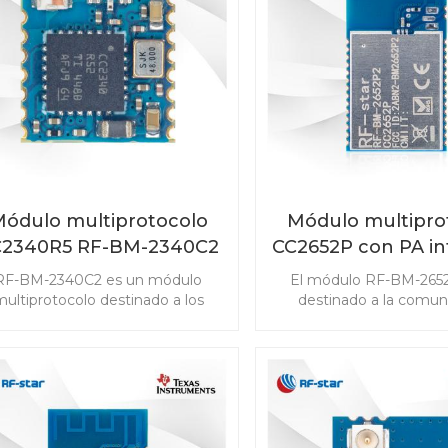
software Bluetooth® 5.3 y
(PaaK) y sistemas de g
celente sensibilidad y robustez
baterías (BMS)
de radio, es una solución
automotriz eficiente y de alto
rendimiento.
ódulo multiprotocolo
Módulo multipro
C2340R5 RF-BM-2340C2
CC2652P con PA i
con tamaño mini
RF-BM-2652
RF-BM-2340C2 es un módulo
El módulo RF-BM-265
ultiprotocolo destinado a los
destinado a la comun
quisitos de alto rendimiento de
inalámbrica de baja pote
los productos IoT, que no solo
detección avanzada 
mite Bluetooth de baja energía,
mercados de IoT. El
o también el sistema propietario
CC2652P admite Bluetoo
igBee 3.0 y 2.4GHz. El módulo
Energy, ZigBee, Thre
2340R5 con tamaño mini está
802.15.4, objetos inte
diseñado para satisfacer las
habilitados para IPv6 (