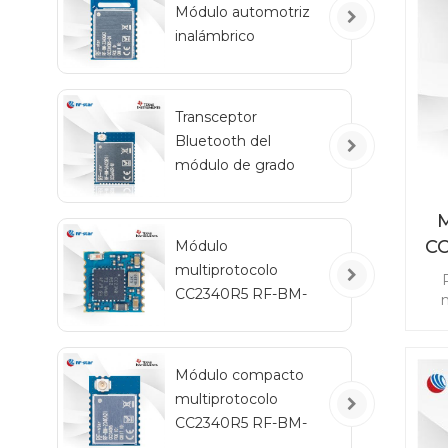
Módulo automotriz
inalámbrico
ex
Bluetooth de bajo
consumo RF-BM-
2340QB1
Transceptor
Bluetooth del
módulo de grado
automotriz RF-star
CC2642R-Q1 para
M
vehículos
C
Módulo
multiprotocolo
CC2340R5 RF-BM-
m
2340C2 con tamaño
re
mini
ad
Módulo compacto
sin
multiprotocolo
Z
CC
CC2340R5 RF-BM-
2340A2I con IPEX