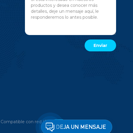
|
Compatible con red IPv6
DEJA UN MENSAJE