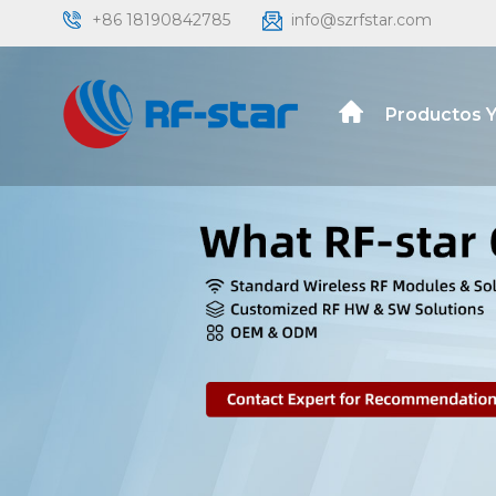
+86 18190842785
info@szrfstar.com
Productos Y