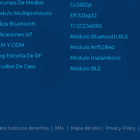
cursos De Medios
Cc2652p
dulo Multiprotocolo
Efr32bg22
liza Bluetooth
TI CC2340R5
licaciones IoT
Módulo Bluetooth BLE
EM Y ODM
Módulo Nrf52840
og Estrella De RF
Módulo Inalámbrico
tudios De Caso
Módulo BLE
os todos los derechos. |
XML
|
Mapa del sitio
|
Privacy Policy