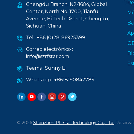
Re
Chengdu Branch: N2-1604, Global
Center, North No. 1700, Tianfu
Mó
Avenue, Hi-Tech District, Chengdu,
Ba
Sichuan, China
Ap
Tel :
+86 (0)28-86925399
O
Correo electrónico :
Bl
info@szrfstar.com
Es
Teams :
Sunny Li
Whatsapp :
+8618190842785
© 2026
Shenzhen RF-star Technology Co., Ltd.
Reservad