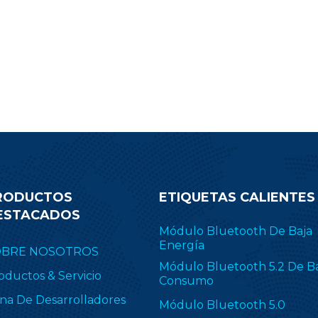
.1 Low Energy, ZigBee, Thread
transmisión de su pr
E 802.15.4, objetos inteligentes
Desplácese hacia abajo 
ilitados para IPv6 (6LoWPAN) y
correo electrónico de co
opietario, incluido TI 15.4-Stack
obtener más informació
4 GHz). RF-BM-2652P2I se aplica
módulo CC2340R
ampliamente en ZHA y
Zigbee2MQTT.
RODUCTOS
ETIQUETAS CALIENTES
ESTACADOS
Módulo Bluetooth De Baja
Energía
OBRE NOSOTROS
Módulo Bluetooth 5.2 De B
oductos & Servicio
Consumo
na De Desarrolladores
Módulo Bluetooth 5.0