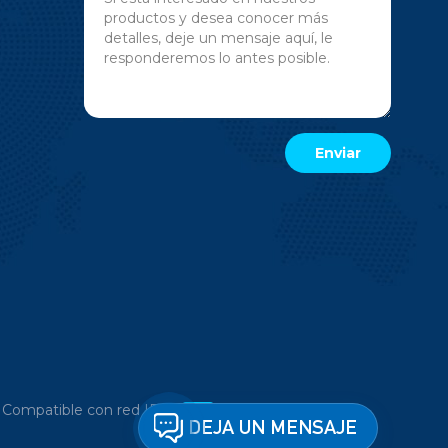
|
Compatible con red IPv6
DEJA UN MENSAJE