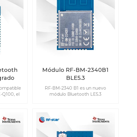
etooth
Módulo RF-BM-2340B1
grado
BLE5.3
star
ompatible
RF-BM-2340 B1 es un nuevo
ara
-Q100, el
módulo Bluetooth LE5.3
642QB1I
desarrollado basado en TI
sumo de
CC2340R5. El módulo CC2340R5 le
ensibilidad
permite integrar BLE en cualquier
 para
aplicación de forma fácil y rápida.
s, incluido
También es compatible con ZigBee
ada pasiva
3.0, que hace posible la
mo llave
conectividad inalámbrica en una