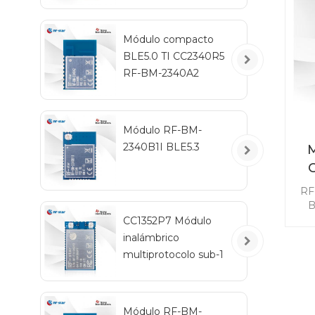
ne
m
Módulo compacto
BLE5.0 TI CC2340R5
RF-BM-2340A2
Módulo RF-BM-
2340B1I BLE5.3
M
in
RF
B
co
CC1352P7 Módulo
di
inalámbrico
multiprotocolo sub-1
m
GHz y 2,4 GHz RF-
TI1352P2
con
Ma
Módulo RF-BM-