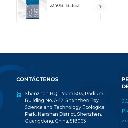
5
2340B1 BLE5.3
IEE
hab
pr
(2.
CONTÁCTENOS
P
D
Shenzhen HQ: Room 503, Podium
Building No. A-12, Shenzhen Bay
S
Science and Technology Ecological
Pr
Park, Nanshan District, Shenzhen,
Zo
Guangdong, China, 518063