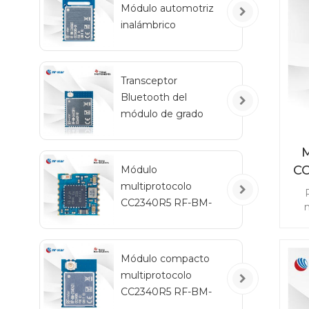
Módulo automotriz
inalámbrico
ex
Bluetooth de bajo
consumo RF-BM-
2340QB1
Transceptor
Bluetooth del
módulo de grado
automotriz RF-star
CC2642R-Q1 para
M
vehículos
C
Módulo
multiprotocolo
CC2340R5 RF-BM-
m
2340C2 con tamaño
re
mini
ad
Módulo compacto
sin
multiprotocolo
Z
CC
CC2340R5 RF-BM-
2340A2I con IPEX