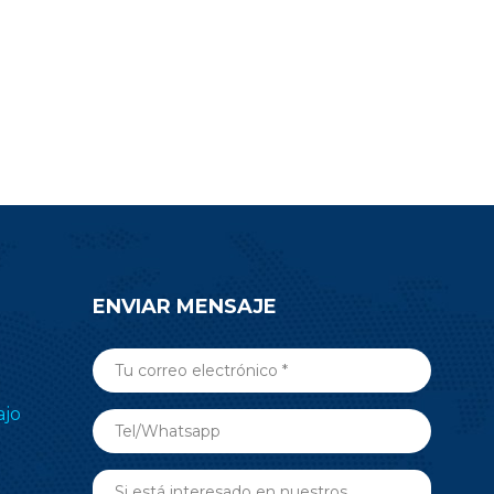
oyecto.
electrónico de estantes (ESL),
o envíe un
medicina, automatización de
nsulta para
edificios y más aplicaciones de RF
n sobre el
inalámbricas. Envíe una consulta
5.
ahora.
ENVIAR MENSAJE
ajo