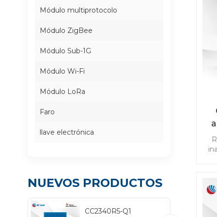
Módulo multiprotocolo
Módulo ZigBee
Módulo Sub-1G
Módulo Wi-Fi
Módulo LoRa
Faro
a
llave electrónica
R
co
in
ap
NUEVOS PRODUCTOS
TP
cab
CC2340R5-Q1
Blu