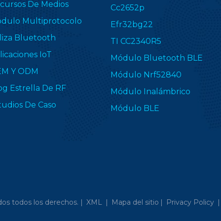
cursos De Medios
Cc2652p
dulo Multiprotocolo
Efr32bg22
liza Bluetooth
TI CC2340R5
licaciones IoT
Módulo Bluetooth BLE
EM Y ODM
Módulo Nrf52840
og Estrella De RF
Módulo Inalámbrico
tudios De Caso
Módulo BLE
os todos los derechos. |
XML
|
Mapa del sitio
|
Privacy Policy