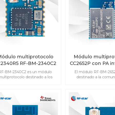
software Bluetooth® 5.3 y
(PaaK) y sistemas de g
celente sensibilidad y robustez
baterías (BMS)
de radio, es una solución
automotriz eficiente y de alto
rendimiento.
ódulo multiprotocolo
Módulo multipro
C2340R5 RF-BM-2340C2
CC2652P con PA i
con tamaño mini
RF-BM-2652
RF-BM-2340C2 es un módulo
El módulo RF-BM-265
ultiprotocolo destinado a los
destinado a la comun
quisitos de alto rendimiento de
inalámbrica de baja pote
los productos IoT, que no solo
detección avanzada 
mite Bluetooth de baja energía,
mercados de IoT. El
o también el sistema propietario
CC2652P admite Bluetoo
igBee 3.0 y 2.4GHz. El módulo
Energy, ZigBee, Thre
2340R5 con tamaño mini está
802.15.4, objetos inte
diseñado para satisfacer las
habilitados para IPv6 (