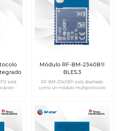
estión de
amplia gama de escenarios.
.
tocolo
Módulo RF-BM-2340B1I
ntegrado
BLE5.3
P2
2P2 está
RF-BM-2340B1I está diseñado
icación
como un módulo multiprotocolo
ncia y la
basado en TI CC2340R5 para bajo
en los
consumo de energía con una
 módulo
antena IPEX y 24 GPIO, compatible
th 5.1 Low
con Bluetooth 5.3 Low Energy,
ad IEEE
ZigBee 3.0, SimpleLinkTM TI 15.4-
ligentes
stack y sistema propietario.
6LoWPAN) y