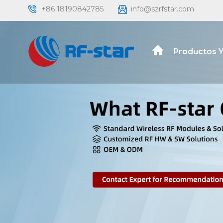
+86 18190842785
info@szrfstar.com
Productos Y