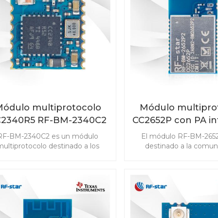
software Bluetooth® 5.3 y
(PaaK) y sistemas de g
celente sensibilidad y robustez
baterías (BMS)
de radio, es una solución
automotriz eficiente y de alto
rendimiento.
ódulo multiprotocolo
Módulo multipro
C2340R5 RF-BM-2340C2
CC2652P con PA i
con tamaño mini
RF-BM-2652
RF-BM-2340C2 es un módulo
El módulo RF-BM-265
ultiprotocolo destinado a los
destinado a la comun
quisitos de alto rendimiento de
inalámbrica de baja pote
los productos IoT, que no solo
detección avanzada 
mite Bluetooth de baja energía,
mercados de IoT. El
o también el sistema propietario
CC2652P admite Bluetoo
igBee 3.0 y 2.4GHz. El módulo
Energy, ZigBee, Thre
2340R5 con tamaño mini está
802.15.4, objetos inte
diseñado para satisfacer las
habilitados para IPv6 (