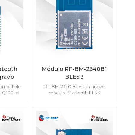
etooth
Módulo RF-BM-2340B1
grado
BLE5.3
star
ompatible
RF-BM-2340 B1 es un nuevo
ara
-Q100, el
módulo Bluetooth LE5.3
642QB1I
desarrollado basado en TI
sumo de
CC2340R5. El módulo CC2340R5 le
ensibilidad
permite integrar BLE en cualquier
 para
aplicación de forma fácil y rápida.
s, incluido
También es compatible con ZigBee
ada pasiva
3.0, que hace posible la
mo llave
conectividad inalámbrica en una