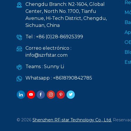
Re
Chengdu Branch: N2-1604, Global
Center, North No. 1700, Tianfu
Mó
Avenue, Hi-Tech District, Chengdu,
Ba
Sichuan, China
Ap
Tel :
+86 (0)28-86925399
O
Correo electrónico :
Bl
info@szrfstar.com
Es
Teams :
Sunny Li
Whatsapp :
+8618190842785
© 2026
Shenzhen RF-star Technology Co., Ltd.
Reservad