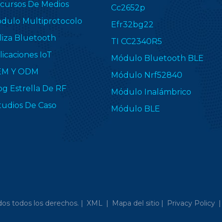
cursos De Medios
Cc2652p
dulo Multiprotocolo
Efr32bg22
liza Bluetooth
TI CC2340R5
licaciones IoT
Módulo Bluetooth BLE
EM Y ODM
Módulo Nrf52840
og Estrella De RF
Módulo Inalámbrico
tudios De Caso
Módulo BLE
os todos los derechos. |
XML
|
Mapa del sitio
|
Privacy Policy