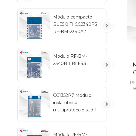
ne
m
Módulo compacto
BLE5.0 TI CC2340R5
RF-BM-2340A2
Módulo RF-BM-
2340B1I BLE5.3
M
in
RF
B
co
CC1352P7 Módulo
di
inalámbrico
multiprotocolo sub-1
m
GHz y 2,4 GHz RF-
TI1352P2
con
Ma
Módulo RF-BM-