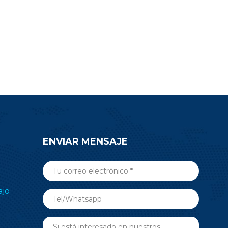
oyecto.
electrónico de estantes (ESL),
o envíe un
medicina, automatización de
nsulta para
edificios y más aplicaciones de RF
n sobre el
inalámbricas. Envíe una consulta
5.
ahora.
ENVIAR MENSAJE
ajo