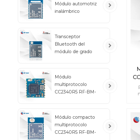
Módulo automotriz
inalámbrico
ex
Bluetooth de bajo
consumo RF-BM-
2340QB1
Transceptor
Bluetooth del
módulo de grado
automotriz RF-star
CC2642R-Q1 para
M
vehículos
C
Módulo
multiprotocolo
CC2340R5 RF-BM-
m
2340C2 con tamaño
re
mini
ad
Módulo compacto
sin
multiprotocolo
Z
CC
CC2340R5 RF-BM-
2340A2I con IPEX