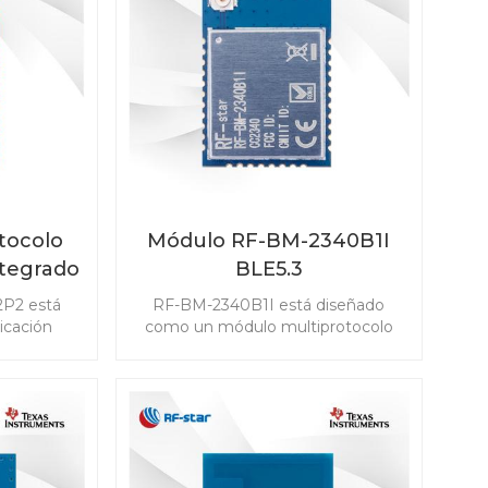
estión de
amplia gama de escenarios.
.
tocolo
Módulo RF-BM-2340B1I
ntegrado
BLE5.3
P2
2P2 está
RF-BM-2340B1I está diseñado
icación
como un módulo multiprotocolo
ncia y la
basado en TI CC2340R5 para bajo
en los
consumo de energía con una
 módulo
antena IPEX y 24 GPIO, compatible
th 5.1 Low
con Bluetooth 5.3 Low Energy,
ad IEEE
ZigBee 3.0, SimpleLinkTM TI 15.4-
ligentes
stack y sistema propietario.
6LoWPAN) y