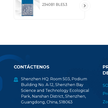
5
2340B1 BLE5.3
IEE
hab
pr
(2.
CONTÁCTENOS
P
D
Shenzhen HQ: Room 503, Podium
Building No. A-12, Shenzhen Bay
S
Science and Technology Ecological
Pr
Park, Nanshan District, Shenzhen,
Zo
Guangdong, China, 518063