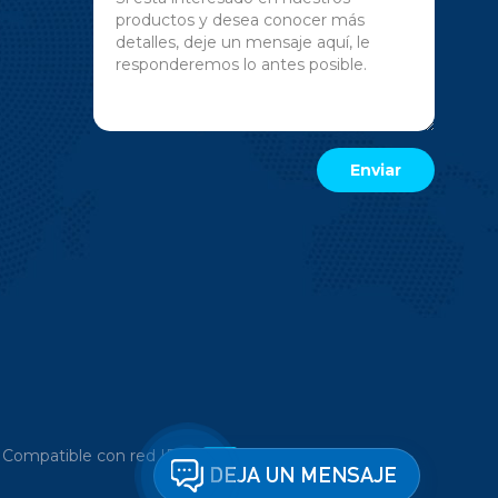
|
Compatible con red IPv6
DEJA UN MENSAJE