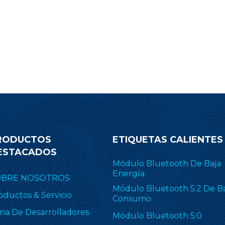
.1 Low Energy, ZigBee, Thread
transmisión de su pr
E 802.15.4, objetos inteligentes
Desplácese hacia abajo 
ilitados para IPv6 (6LoWPAN) y
correo electrónico de co
opietario, incluido TI 15.4-Stack
obtener más informació
4 GHz). RF-BM-2652P2I se aplica
módulo CC2340R
ampliamente en ZHA y
Zigbee2MQTT.
RODUCTOS
ETIQUETAS CALIENTES
ESTACADOS
Módulo Bluetooth De Baja
Energía
OBRE NOSOTROS
Módulo Bluetooth 5.2 De B
oductos & Servicio
Consumo
na De Desarrolladores
Módulo Bluetooth 5.0