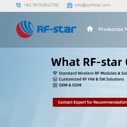
+86 18190842785
info@szrfstar.com
Productos Y