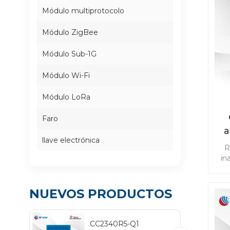
Módulo multiprotocolo
Módulo ZigBee
Módulo Sub-1G
Módulo Wi-Fi
Módulo LoRa
Faro
a
llave electrónica
R
co
in
ap
NUEVOS PRODUCTOS
TP
cab
CC2340R5-Q1
Blu