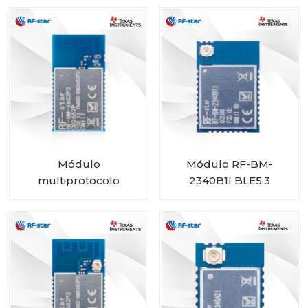
2340C2 con tamaño
mini
Módulo
Módulo RF-BM-
multiprotocolo
2340B1I BLE5.3
CC2652P con PA
integrado RF-BM-
2652P2