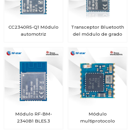
CC2340R5-Q1 Módulo
Transceptor Bluetooth
automotriz
del módulo de grado
inalámbrico Bluetooth
automotriz RF-star
de bajo consumo RF-
CC2642R-Q1 para
BM-2340QB1
vehículos
Módulo RF-BM-
Módulo
2340B1 BLE5.3
multiprotocolo
CC2340R5 RF-BM-