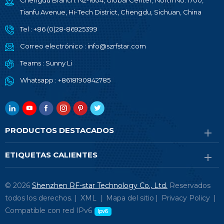
Chengdu Branch: N2-1604, Global Center, North No. 1700,
Tianfu Avenue, Hi-Tech District, Chengdu, Sichuan, China
Tel :
+86 (0)28-86925399
Correo electrónico :
info@szrfstar.com
Teams :
Sunny Li
Whatsapp :
+8618190842785
PRODUCTOS DESTACADOS
ETIQUETAS CALIENTES
© 2026
Shenzhen RF-star Technology Co., Ltd.
Reservados
todos los derechos. |
XML
|
Mapa del sitio
|
Privacy Policy
|
Compatible con red IPv6