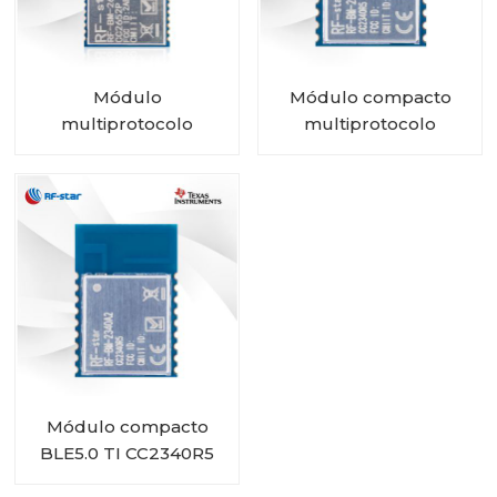
Módulo
Módulo compacto
multiprotocolo
multiprotocolo
CC2652P con PA e
CC2340R5 RF-BM-
IPEX integrado RF-BM-
2340A2I con IPEX
2652P2I
Módulo compacto
BLE5.0 TI CC2340R5
RF-BM-2340A2