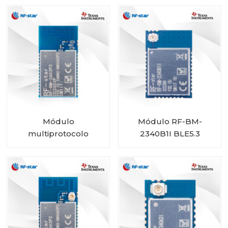
2340C2 con tamaño
mini
Módulo
Módulo RF-BM-
multiprotocolo
2340B1I BLE5.3
CC2652P con PA
integrado RF-BM-
2652P2