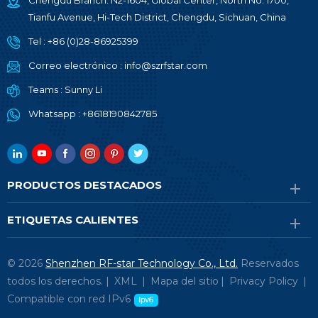
Chengdu Branch: N2-1604, Global Center, North No. 1700,
Tianfu Avenue, Hi-Tech District, Chengdu, Sichuan, China
Tel :
+86 (0)28-86925399
Correo electrónico :
info@szrfstar.com
Teams :
Sunny Li
Whatsapp :
+8618190842785
PRODUCTOS DESTACADOS
ETIQUETAS CALIENTES
© 2026
Shenzhen RF-star Technology Co., Ltd.
Reservados
todos los derechos. |
XML
|
Mapa del sitio
|
Privacy Policy
|
Compatible con red IPv6