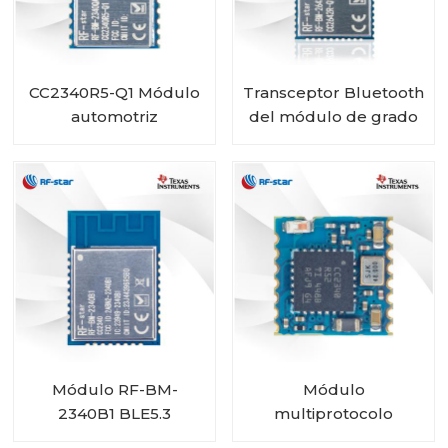
CC2340R5-Q1 Módulo
Transceptor Bluetooth
automotriz
del módulo de grado
inalámbrico Bluetooth
automotriz RF-star
de bajo consumo RF-
CC2642R-Q1 para
BM-2340QB1
vehículos
Módulo RF-BM-
Módulo
2340B1 BLE5.3
multiprotocolo
CC2340R5 RF-BM-