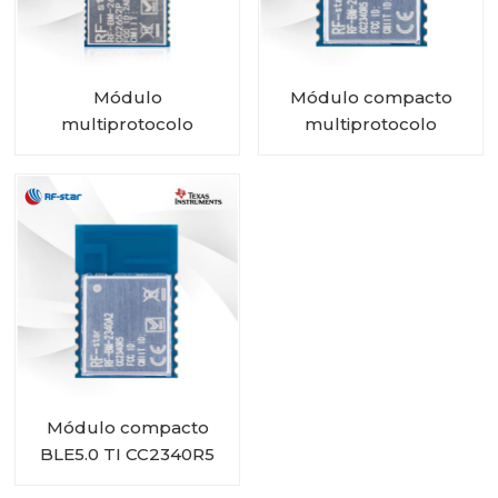
Módulo
Módulo compacto
multiprotocolo
multiprotocolo
CC2652P con PA e
CC2340R5 RF-BM-
IPEX integrado RF-BM-
2340A2I con IPEX
2652P2I
Módulo compacto
BLE5.0 TI CC2340R5
RF-BM-2340A2