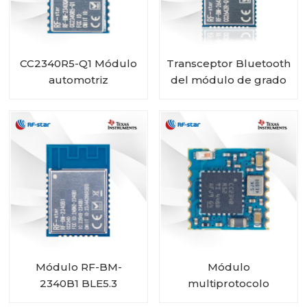
CC2340R5-Q1 Módulo
Transceptor Bluetooth
automotriz
del módulo de grado
inalámbrico Bluetooth
automotriz RF-star
de bajo consumo RF-
CC2642R-Q1 para
BM-2340QB1
vehículos
Módulo RF-BM-
Módulo
2340B1 BLE5.3
multiprotocolo
CC2340R5 RF-BM-