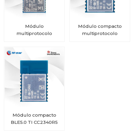
Módulo
Módulo compacto
multiprotocolo
multiprotocolo
CC2652P con PA e
CC2340R5 RF-BM-
IPEX integrado RF-BM-
2340A2I con IPEX
2652P2I
Módulo compacto
BLE5.0 TI CC2340R5
RF-BM-2340A2