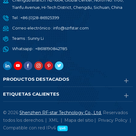
Chengdu Branch: N2-1604, Global Center, North No. 1700,
Tianfu Avenue, Hi-Tech District, Chengdu, Sichuan, China
Tel :
+86 (0)28-86925399
Correo electrónico :
info@szrfstar.com
Teams :
Sunny Li
Whatsapp :
+8618190842785
PRODUCTOS DESTACADOS
ETIQUETAS CALIENTES
© 2026
Shenzhen RF-star Technology Co., Ltd.
Reservados
todos los derechos. |
XML
|
Mapa del sitio
|
Privacy Policy
|
Compatible con red IPv6