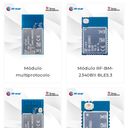
2340C2 con tamaño
mini
Módulo
Módulo RF-BM-
multiprotocolo
2340B1I BLE5.3
CC2652P con PA
integrado RF-BM-
2652P2