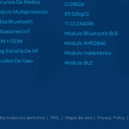
cursos De Medios
Cc2652p
dulo Multiprotocolo
Efr32bg22
liza Bluetooth
TI CC2340R5
licaciones IoT
Módulo Bluetooth BLE
EM Y ODM
Módulo Nrf52840
og Estrella De RF
Módulo Inalámbrico
tudios De Caso
Módulo BLE
os todos los derechos. |
XML
|
Mapa del sitio
|
Privacy Policy