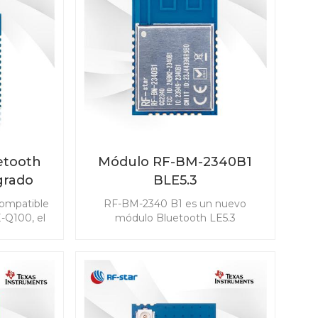
etooth
Módulo RF-BM-2340B1
grado
BLE5.3
star
ompatible
RF-BM-2340 B1 es un nuevo
ara
-Q100, el
módulo Bluetooth LE5.3
642QB1I
desarrollado basado en TI
sumo de
CC2340R5. El módulo CC2340R5 le
ensibilidad
permite integrar BLE en cualquier
 para
aplicación de forma fácil y rápida.
s, incluido
También es compatible con ZigBee
ada pasiva
3.0, que hace posible la
mo llave
conectividad inalámbrica en una