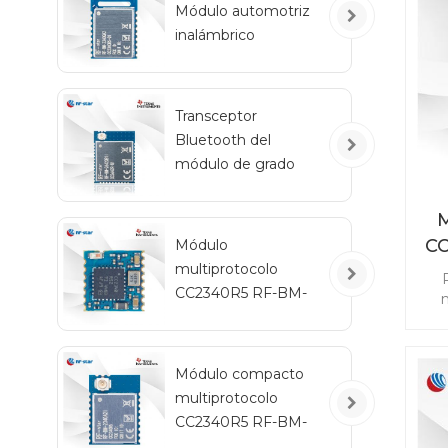
Módulo automotriz
inalámbrico
ex
Bluetooth de bajo
consumo RF-BM-
2340QB1
Transceptor
Bluetooth del
módulo de grado
automotriz RF-star
CC2642R-Q1 para
M
vehículos
C
Módulo
multiprotocolo
CC2340R5 RF-BM-
m
2340C2 con tamaño
re
mini
ad
Módulo compacto
sin
multiprotocolo
Z
CC
CC2340R5 RF-BM-
2340A2I con IPEX