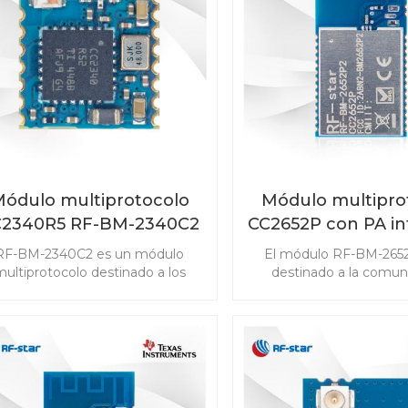
software Bluetooth® 5.3 y
(PaaK) y sistemas de g
celente sensibilidad y robustez
baterías (BMS)
de radio, es una solución
automotriz eficiente y de alto
rendimiento.
ódulo multiprotocolo
Módulo multipro
C2340R5 RF-BM-2340C2
CC2652P con PA i
con tamaño mini
RF-BM-2652
RF-BM-2340C2 es un módulo
El módulo RF-BM-265
ultiprotocolo destinado a los
destinado a la comun
quisitos de alto rendimiento de
inalámbrica de baja pote
los productos IoT, que no solo
detección avanzada 
mite Bluetooth de baja energía,
mercados de IoT. El
o también el sistema propietario
CC2652P admite Bluetoo
igBee 3.0 y 2.4GHz. El módulo
Energy, ZigBee, Thre
2340R5 con tamaño mini está
802.15.4, objetos inte
diseñado para satisfacer las
habilitados para IPv6 (