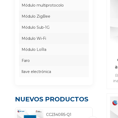
Módulo multiprotocolo
Módulo ZigBee
Módulo Sub-1G
Módulo Wi-Fi
Módulo LoRa
Faro
a
llave electrónica
R
co
in
ap
NUEVOS PRODUCTOS
TP
cab
CC2340R5-Q1
Blu