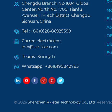
Re
Chengdu Branch: N2-1604, Global
Center, North No. 1700, Tianfu
Mó
Avenue, Hi-Tech District, Chengdu,
Ba
Sichuan, China
Ap
Tel :
+86 (0)28-86925399
O
Correo electrónico :
Bl
info@szrfstar.com
Es
Teams :
Sunny Li
Whatsapp :
+8618190842785
© 2026
Shenzhen RF-star Technology Co., Ltd.
Reservad