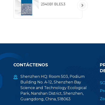
5
2340B1 BLE5.3
IEE
hab
pr
(2.
CONTÁCTENOS
P
D
Shenzhen HQ: Room 503, Podium
Building No. A-12, Shenzhen Bay
S
Science and Technology Ecological
Pr
Park, Nanshan District, Shenzhen,
Zo
Guangdong, China, 518063