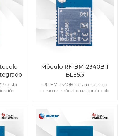
estión de
amplia gama de escenarios.
.
tocolo
Módulo RF-BM-2340B1I
ntegrado
BLE5.3
P2
2P2 está
RF-BM-2340B1I está diseñado
icación
como un módulo multiprotocolo
ncia y la
basado en TI CC2340R5 para bajo
en los
consumo de energía con una
 módulo
antena IPEX y 24 GPIO, compatible
th 5.1 Low
con Bluetooth 5.3 Low Energy,
ad IEEE
ZigBee 3.0, SimpleLinkTM TI 15.4-
ligentes
stack y sistema propietario.
6LoWPAN) y