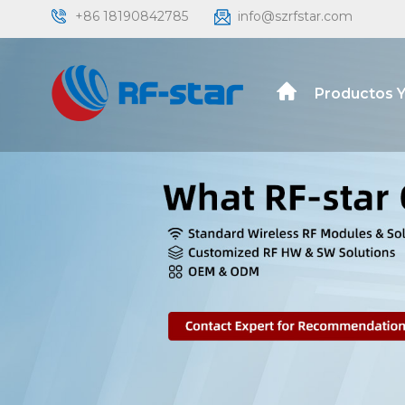
+86 18190842785
info@szrfstar.com
Productos Y