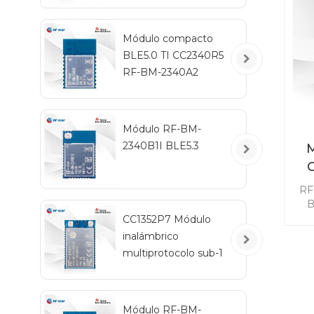
ne
m
Módulo compacto
BLE5.0 TI CC2340R5
RF-BM-2340A2
Módulo RF-BM-
2340B1I BLE5.3
M
in
RF
B
co
CC1352P7 Módulo
di
inalámbrico
multiprotocolo sub-1
m
GHz y 2,4 GHz RF-
TI1352P2
con
Ma
Módulo RF-BM-