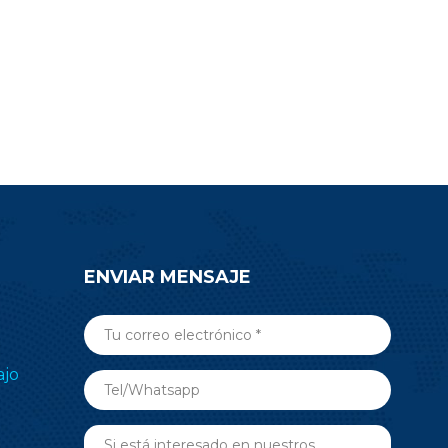
oyecto.
electrónico de estantes (ESL),
o envíe un
medicina, automatización de
nsulta para
edificios y más aplicaciones de RF
n sobre el
inalámbricas. Envíe una consulta
5.
ahora.
ENVIAR MENSAJE
ajo