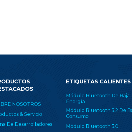
.1 Low Energy, ZigBee, Thread
transmisión de su pr
E 802.15.4, objetos inteligentes
Desplácese hacia abajo 
ilitados para IPv6 (6LoWPAN) y
correo electrónico de co
opietario, incluido TI 15.4-Stack
obtener más informació
4 GHz). RF-BM-2652P2I se aplica
módulo CC2340R
ampliamente en ZHA y
Zigbee2MQTT.
RODUCTOS
ETIQUETAS CALIENTES
ESTACADOS
Módulo Bluetooth De Baja
Energía
OBRE NOSOTROS
Módulo Bluetooth 5.2 De B
oductos & Servicio
Consumo
na De Desarrolladores
Módulo Bluetooth 5.0