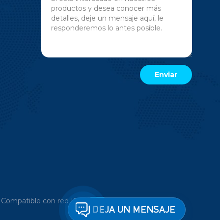
|
Compatible con red IPv6
DEJA UN MENSAJE