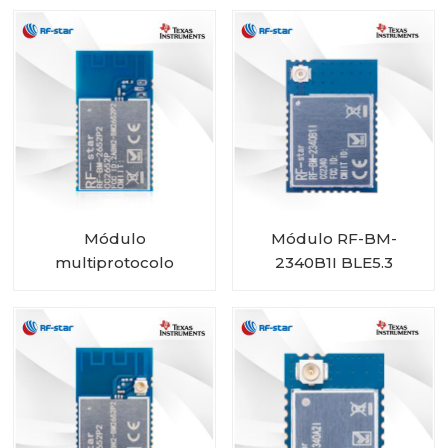
2340C2 con tamaño
mini
Módulo
Módulo RF-BM-
multiprotocolo
2340B1I BLE5.3
CC2652P con PA
integrado RF-BM-
2652P2