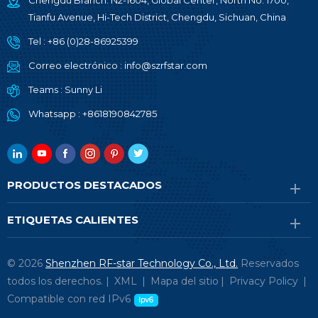
Chengdu Branch: N2-1604, Global Center, North No. 1700,
Tianfu Avenue, Hi-Tech District, Chengdu, Sichuan, China
Tel :
+86 (0)28-86925399
Correo electrónico :
info@szrfstar.com
Teams :
Sunny Li
Whatsapp :
+8618190842785
PRODUCTOS DESTACADOS
ETIQUETAS CALIENTES
© 2026
Shenzhen RF-star Technology Co., Ltd.
Reservados
todos los derechos. |
XML
|
Mapa del sitio
|
Privacy Policy
|
Compatible con red IPv6