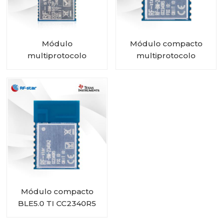
Módulo
Módulo compacto
multiprotocolo
multiprotocolo
CC2652P con PA e
CC2340R5 RF-BM-
IPEX integrado RF-BM-
2340A2I con IPEX
2652P2I
Módulo compacto
BLE5.0 TI CC2340R5
RF-BM-2340A2