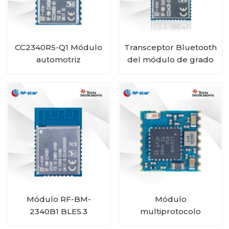
CC2340R5-Q1 Módulo
Transceptor Bluetooth
automotriz
del módulo de grado
inalámbrico Bluetooth
automotriz RF-star
de bajo consumo RF-
CC2642R-Q1 para
BM-2340QB1
vehículos
Módulo RF-BM-
Módulo
2340B1 BLE5.3
multiprotocolo
CC2340R5 RF-BM-