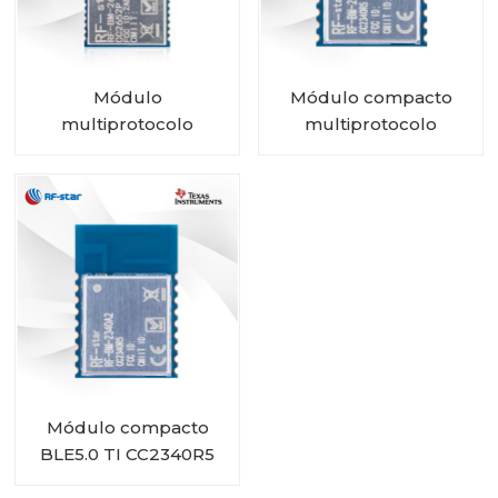
Módulo
Módulo compacto
multiprotocolo
multiprotocolo
CC2652P con PA e
CC2340R5 RF-BM-
IPEX integrado RF-BM-
2340A2I con IPEX
2652P2I
Módulo compacto
BLE5.0 TI CC2340R5
RF-BM-2340A2