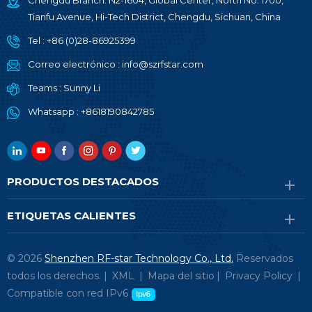
Chengdu Branch: N2-1604, Global Center, North No. 1700,
Tianfu Avenue, Hi-Tech District, Chengdu, Sichuan, China
Tel :
+86 (0)28-86925399
Correo electrónico :
info@szrfstar.com
Teams :
Sunny Li
Whatsapp :
+8618190842785
PRODUCTOS DESTACADOS
ETIQUETAS CALIENTES
© 2026
Shenzhen RF-star Technology Co., Ltd.
Reservados
todos los derechos. |
XML
|
Mapa del sitio
|
Privacy Policy
|
Compatible con red IPv6