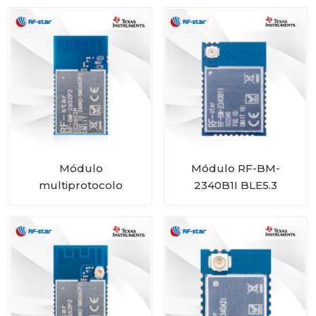
2340C2 con tamaño
mini
Módulo
Módulo RF-BM-
multiprotocolo
2340B1I BLE5.3
CC2652P con PA
integrado RF-BM-
2652P2