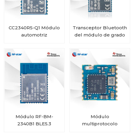
CC2340R5-Q1 Módulo
Transceptor Bluetooth
automotriz
del módulo de grado
inalámbrico Bluetooth
automotriz RF-star
de bajo consumo RF-
CC2642R-Q1 para
BM-2340QB1
vehículos
Módulo RF-BM-
Módulo
2340B1 BLE5.3
multiprotocolo
CC2340R5 RF-BM-