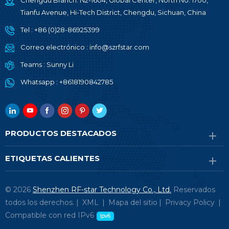
Chengdu Branch: N2-1604, Global Center, North No. 1700,
Tianfu Avenue, Hi-Tech District, Chengdu, Sichuan, China
Tel :
+86 (0)28-86925399
Correo electrónico :
info@szrfstar.com
Teams :
Sunny Li
Whatsapp :
+8618190842785
PRODUCTOS DESTACADOS
ETIQUETAS CALIENTES
© 2026
Shenzhen RF-star Technology Co., Ltd.
Reservados
todos los derechos. |
XML
|
Mapa del sitio
|
Privacy Policy
|
Compatible con red IPv6