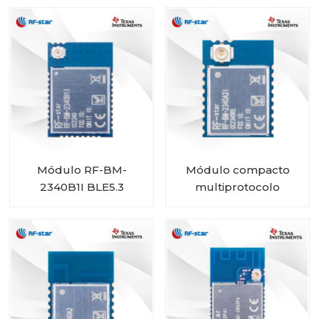
2340C2 con tamaño
mini
Módulo RF-BM-
Módulo compacto
2340B1I BLE5.3
multiprotocolo
CC2340R5 RF-BM-
2340A2I con IPEX