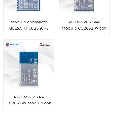
Módulo compacto
RF-BM-2652P4I
BLE5.0 TI CC2340R5
Módulo CC2652P7 con
RF-BM-2340A2
PA integrada y
conector IPEX
RF-BM-2652P4
CC2652P7 Módulo con
PA integrado