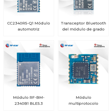
CC2340R5-Q1 Módulo
Transceptor Bluetooth
automotriz
del módulo de grado
inalámbrico Bluetooth
automotriz RF-star
de bajo consumo RF-
CC2642R-Q1 para
BM-2340QB1
vehículos
Módulo RF-BM-
Módulo
2340B1 BLE5.3
multiprotocolo
CC2340R5 RF-BM-