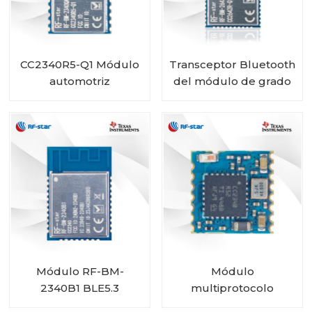
CC2340R5-Q1 Módulo
Transceptor Bluetooth
automotriz
del módulo de grado
inalámbrico Bluetooth
automotriz RF-star
de bajo consumo RF-
CC2642R-Q1 para
BM-2340QB1
vehículos
Módulo RF-BM-
Módulo
2340B1 BLE5.3
multiprotocolo
CC2340R5 RF-BM-