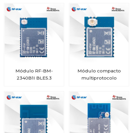
2340C2 con tamaño
mini
Módulo RF-BM-
Módulo compacto
2340B1I BLE5.3
multiprotocolo
CC2340R5 RF-BM-
2340A2I con IPEX