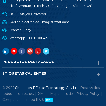
Chengdu Branch: N2-1604, Global Center, North No. 1700,
Tianfu Avenue, Hi-Tech District, Chengdu, Sichuan, China
Tel :
+86 (0)28-86925399
Correo electrónico :
info@szrfstar.com
Teams :
Sunny Li
Whatsapp :
+8618190842785
PRODUCTOS DESTACADOS
ETIQUETAS CALIENTES
© 2026
Shenzhen RF-star Technology Co., Ltd.
Reservados
todos los derechos. |
XML
|
Mapa del sitio
|
Privacy Policy
|
Compatible con red IPv6