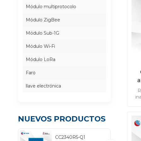
Módulo multiprotocolo
Módulo ZigBee
Módulo Sub-1G
Módulo Wi-Fi
Módulo LoRa
Faro
a
llave electrónica
R
co
in
ap
NUEVOS PRODUCTOS
TP
cab
CC2340R5-Q1
Blu