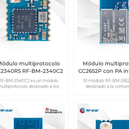
software Bluetooth® 5.3 y
(PaaK) y sistemas de g
celente sensibilidad y robustez
baterías (BMS)
de radio, es una solución
automotriz eficiente y de alto
rendimiento.
ódulo multiprotocolo
Módulo multipro
C2340R5 RF-BM-2340C2
CC2652P con PA i
con tamaño mini
RF-BM-2652
RF-BM-2340C2 es un módulo
El módulo RF-BM-265
ultiprotocolo destinado a los
destinado a la comun
quisitos de alto rendimiento de
inalámbrica de baja pote
los productos IoT, que no solo
detección avanzada 
mite Bluetooth de baja energía,
mercados de IoT. El
o también el sistema propietario
CC2652P admite Bluetoo
igBee 3.0 y 2.4GHz. El módulo
Energy, ZigBee, Thre
2340R5 con tamaño mini está
802.15.4, objetos inte
diseñado para satisfacer las
habilitados para IPv6 (