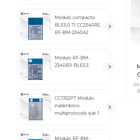
ne
m
Módulo compacto
BLE5.0 TI CC2340R5
RF-BM-2340A2
Módulo RF-BM-
2340B1I BLE5.3
M
in
RF
B
co
CC1352P7 Módulo
di
inalámbrico
multiprotocolo sub-1
m
GHz y 2,4 GHz RF-
TI1352P2
con
Ma
Módulo RF-BM-