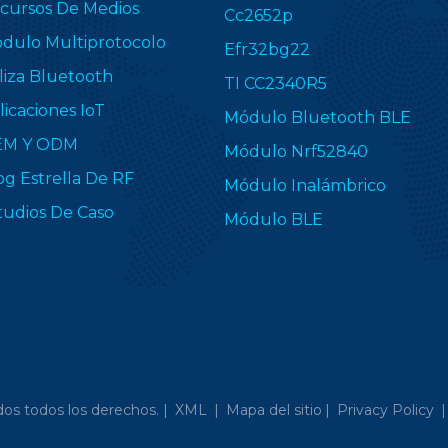
cursos De Medios
Cc2652p
dulo Multiprotocolo
Efr32bg22
liza Bluetooth
TI CC2340R5
licaciones IoT
Módulo Bluetooth BLE
EM Y ODM
Módulo Nrf52840
og Estrella De RF
Módulo Inalámbrico
tudios De Caso
Módulo BLE
os todos los derechos. |
XML
|
Mapa del sitio
|
Privacy Policy