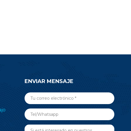
oyecto.
electrónico de estantes (ESL),
o envíe un
medicina, automatización de
nsulta para
edificios y más aplicaciones de RF
n sobre el
inalámbricas. Envíe una consulta
5.
ahora.
ENVIAR MENSAJE
ajo