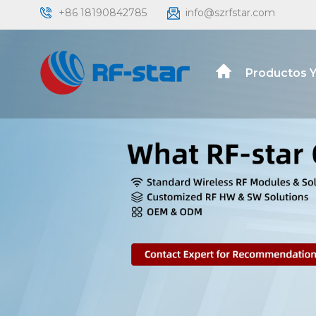
+86 18190842785
info@szrfstar.com
Productos Y