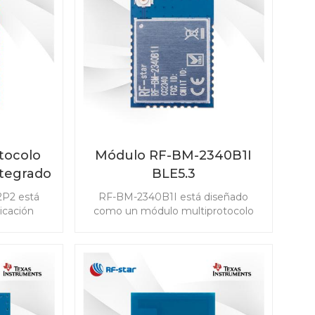
estión de
amplia gama de escenarios.
.
tocolo
Módulo RF-BM-2340B1I
ntegrado
BLE5.3
P2
2P2 está
RF-BM-2340B1I está diseñado
icación
como un módulo multiprotocolo
ncia y la
basado en TI CC2340R5 para bajo
en los
consumo de energía con una
 módulo
antena IPEX y 24 GPIO, compatible
th 5.1 Low
con Bluetooth 5.3 Low Energy,
ad IEEE
ZigBee 3.0, SimpleLinkTM TI 15.4-
ligentes
stack y sistema propietario.
6LoWPAN) y