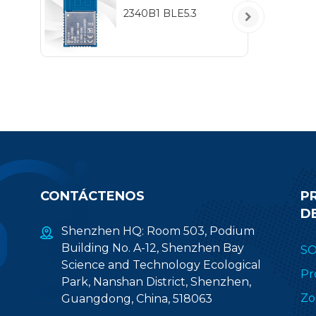
5
2340B1 BLE5.3
IEE
hab
pr
(2.
CONTÁCTENOS
P
D
Shenzhen HQ: Room 503, Podium
Building No. A-12, Shenzhen Bay
S
Science and Technology Ecological
Pr
Park, Nanshan District, Shenzhen,
Zo
Guangdong, China, 518063