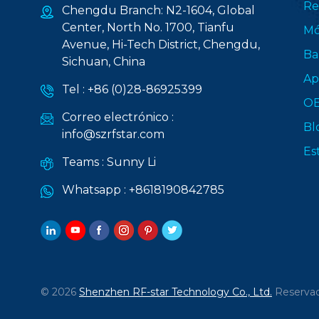
Re
Chengdu Branch: N2-1604, Global
Center, North No. 1700, Tianfu
Mó
Avenue, Hi-Tech District, Chengdu,
Ba
Sichuan, China
Ap
Tel :
+86 (0)28-86925399
O
Correo electrónico :
Bl
info@szrfstar.com
Es
Teams :
Sunny Li
Whatsapp :
+8618190842785
© 2026
Shenzhen RF-star Technology Co., Ltd.
Reservad