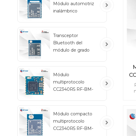
Módulo automotriz
inalámbrico
ex
Bluetooth de bajo
consumo RF-BM-
2340QB1
Transceptor
Bluetooth del
módulo de grado
automotriz RF-star
CC2642R-Q1 para
M
vehículos
C
Módulo
multiprotocolo
CC2340R5 RF-BM-
m
2340C2 con tamaño
re
mini
ad
Módulo compacto
sin
multiprotocolo
Z
CC
CC2340R5 RF-BM-
2340A2I con IPEX