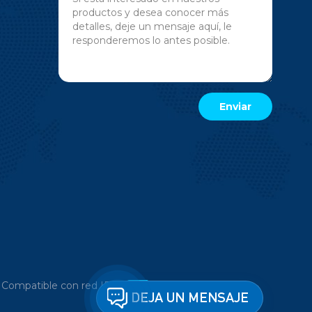
|
Compatible con red IPv6
DEJA UN MENSAJE