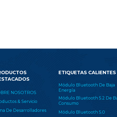
.1 Low Energy, ZigBee, Thread
transmisión de su pr
E 802.15.4, objetos inteligentes
Desplácese hacia abajo 
ilitados para IPv6 (6LoWPAN) y
correo electrónico de co
opietario, incluido TI 15.4-Stack
obtener más informació
4 GHz). RF-BM-2652P2I se aplica
módulo CC2340R
ampliamente en ZHA y
Zigbee2MQTT.
RODUCTOS
ETIQUETAS CALIENTES
ESTACADOS
Módulo Bluetooth De Baja
Energía
OBRE NOSOTROS
Módulo Bluetooth 5.2 De B
oductos & Servicio
Consumo
na De Desarrolladores
Módulo Bluetooth 5.0