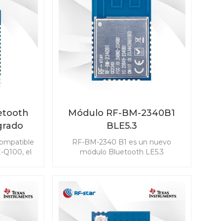
etooth
Módulo RF-BM-2340B1
grado
BLE5.3
star
ompatible
RF-BM-2340 B1 es un nuevo
ara
-Q100, el
módulo Bluetooth LE5.3
642QB1I
desarrollado basado en TI
sumo de
CC2340R5. El módulo CC2340R5 le
ensibilidad
permite integrar BLE en cualquier
 para
aplicación de forma fácil y rápida.
s, incluido
También es compatible con ZigBee
ada pasiva
3.0, que hace posible la
mo llave
conectividad inalámbrica en una