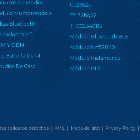
cursos De Medios
Cc2652p
dulo Multiprotocolo
Efr32bg22
liza Bluetooth
TI CC2340R5
licaciones IoT
Módulo Bluetooth BLE
EM Y ODM
Módulo Nrf52840
og Estrella De RF
Módulo Inalámbrico
tudios De Caso
Módulo BLE
os todos los derechos. |
XML
|
Mapa del sitio
|
Privacy Policy