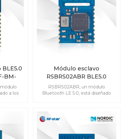
o de su
integrada de alto rendimiento
o BLE RF-
proporcionan una conectividad
2C112.
Bluetooth de bajo costo pero de
alta calidad para diversos
escenarios.
o BLE5.0
Módulo esclavo
F-BM-
RSBRS02ABR BLE5.0
 módulo
RSBRS02ABR, un módulo
ado a los
Bluetooth LE 5.0, está diseñado
imiento de
para aplicaciones rentables. Los
módulo de
periféricos del 7816 T-0 y los
atisfacer
infrarrojos habilitan el módulo de
a amplia
puerto serie aplicado en el control
leccione el
remoto del hogar inteligente.
4044B2
Comience el desarrollo de su
ión de
producto con el módulo