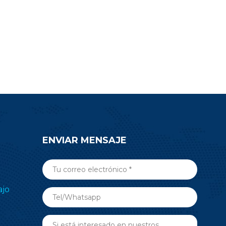
complejos. Comience el desarrollo
de su producto con el módulo BLE
RF-BM-ND08C nRF52810.
ENVIAR MENSAJE
ajo