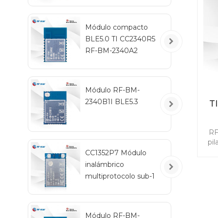
tar
d
mó
Módulo compacto
BLE5.0 TI CC2340R5
RF-BM-2340A2
Módulo RF-BM-
2340B1I BLE5.3
T
c
RF
pil
CC1352P7 Módulo
po
inalámbrico
multiprotocolo sub-1
ali
GHz y 2,4 GHz RF-
el 
TI1352P2
40
Módulo RF-BM-