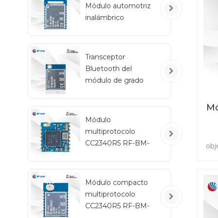
Módulo automotriz
de 
inalámbrico
c
Bluetooth de bajo
consumo RF-BM-
2340QB1
Transceptor
Bluetooth del
módulo de grado
automotriz RF-star
CC2642R-Q1 para
Mó
vehículos
Módulo
multiprotocolo
CC2340R5 RF-BM-
obj
2340C2 con tamaño
a
Bl
mini
que
Módulo compacto
multiprotocolo
inf
CC2340R5 RF-BM-
s
2340A2I con IPEX