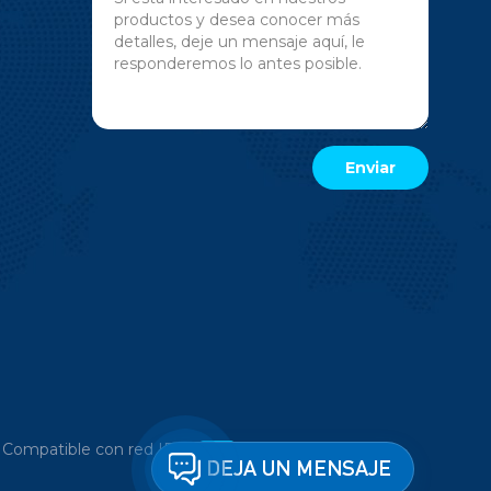
|
Compatible con red IPv6
DEJA UN MENSAJE