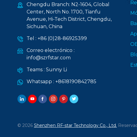
Re
Chengdu Branch: N2-1604, Global
Center, North No. 1700, Tianfu
Mó
Avenue, Hi-Tech District, Chengdu,
Ba
Sichuan, China
Ap
Tel :
+86 (0)28-86925399
O
Correo electrónico :
Bl
info@szrfstar.com
Es
Teams :
Sunny Li
Whatsapp :
+8618190842785
© 2026
Shenzhen RF-star Technology Co., Ltd.
Reservad