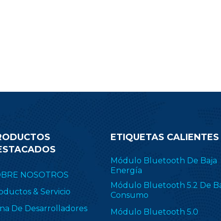
RODUCTOS
ETIQUETAS CALIENTES
ESTACADOS
Módulo Bluetooth De Baja
Energía
OBRE NOSOTROS
Módulo Bluetooth 5.2 De B
oductos & Servicio
Consumo
na De Desarrolladores
Módulo Bluetooth 5.0