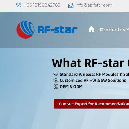
+86 18190842785
info@szrfstar.com
Productos Y