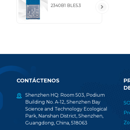
2340B1 BLE5.3
CONTÁCTENOS
P
D
Shenzhen HQ: Room 503, Podium
Building No. A-12, Shenzhen Bay
S
Science and Technology Ecological
Pr
Park, Nanshan District, Shenzhen,
Zo
Guangdong, China, 518063