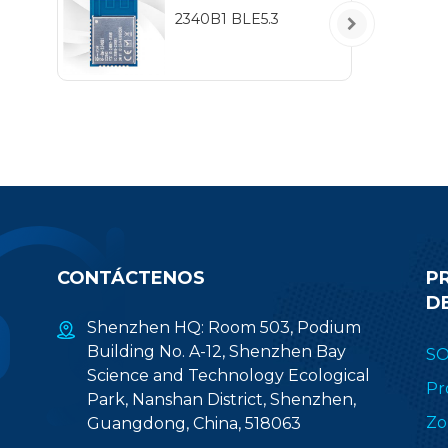
2340B1 BLE5.3
CONTÁCTENOS
P
D
Shenzhen HQ: Room 503, Podium
Building No. A-12, Shenzhen Bay
S
Science and Technology Ecological
Pr
Park, Nanshan District, Shenzhen,
Zo
Guangdong, China, 518063