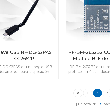
diseño.
lave USB RF-DG-52PAS
RF-BM-2652B2 CC
CC2652P
Módulo BLE de 
ZigBee Matt
F-DG-52PAS es un dongle USB
RF-BM-2652B2 es un m
desarrollado para la aplicación
protocolo múltiple desar
Bee 3.0. El dongle CC2652P con
TI CC2652R7. En compar
ena externa de interfaz SMA se
el CC2652R, tiene una
iliza generalmente como puerta
flash de 704 KB, lo que 
de enlace ZigBee.
participar en la materi
1
3
2
2652B2 es un módulo ide
desarrollo en altos re
Un total de
3
pag
relacionados con apli