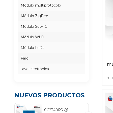
Módulo multiprotocolo
Módulo ZigBee
Módulo Sub-1G
Módulo Wi-Fi
Módulo LoRa
Faro
mu
llave electrónica
mul
r
a
enl
NUEVOS PRODUCTOS
po
int
lo 
CC2340R5-Q1