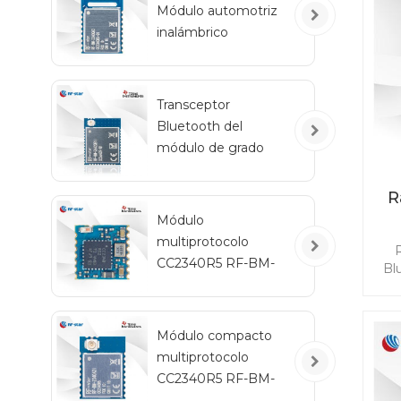
Módulo automotriz
co
inalámbrico
Thr
Bluetooth de bajo
d
consumo RF-BM-
mó
2340QB1
Transceptor
Bluetooth del
módulo de grado
automotriz RF-star
CC2642R-Q1 para
R
vehículos
Módulo
multiprotocolo
CC2340R5 RF-BM-
Bl
2340C2 con tamaño
ca
mini
Módulo compacto
ini
multiprotocolo
CC2340R5 RF-BM-
2340A2I con IPEX