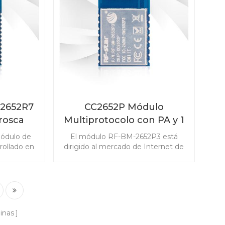
de diseño de RF.
2652R7
CC2652P Módulo
rosca
Multiprotocolo con PA y 1
er
MB Flash integrado RF-
ódulo de
El módulo RF-BM-2652P3 está
BM-2652P3
rollado en
dirigido al mercado de Internet de
ación con
las cosas con bajo consumo de
 memoria
energía y excelentes requisitos de
le permite
detección. El módulo con flash
a. RF-BM-
integrado admite operación
al para su
multiprotocolo simultánea que
quisitos
incluye Bluetooth 5.1 Low Energy,
inas
caciones
ZigBee, Thread IEEE 802.15.4,