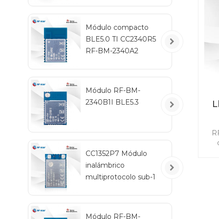
Módulo compacto
BLE5.0 TI CC2340R5
RF-BM-2340A2
Módulo RF-BM-
2340B1I BLE5.3
L
R
Zig
CC1352P7 Módulo
ant
inalámbrico
ut
multiprotocolo sub-1
GHz y 2,4 GHz RF-
TI1352P2
Módulo RF-BM-