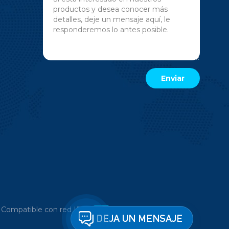
|
Compatible con red IPv6
DEJA UN MENSAJE