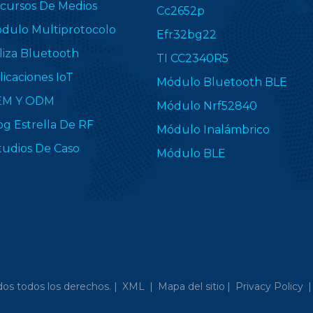
cursos De Medios
Cc2652p
dulo Multiprotocolo
Efr32bg22
liza Bluetooth
TI CC2340R5
licaciones IoT
Módulo Bluetooth BLE
EM Y ODM
Módulo Nrf52840
og Estrella De RF
Módulo Inalámbrico
tudios De Caso
Módulo BLE
os todos los derechos. |
XML
|
Mapa del sitio
|
Privacy Policy