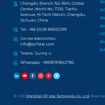
Re
Chengdu Branch: N2-1604, Global
Center, North No. 1700, Tianfu
Mó
Avenue, Hi-Tech District, Chengdu,
Ba
Sichuan, China
Ap
Tel :
+86 (0)28-86925399
O
Correo electrónico :
Bl
info@szrfstar.com
Es
Teams :
Sunny Li
Whatsapp :
+8618190842785
© 2026
Shenzhen RF-star Technology Co., Ltd.
Reservad