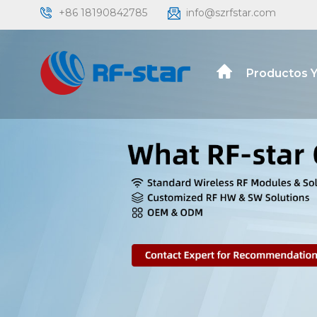
+86 18190842785
info@szrfstar.com
Productos Y