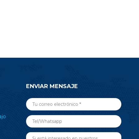
objetos inteligentes habilitados para
IPv6 (6LoWPAN), propietario y TI
15.4-Stack (2,4 GHz), que se logra a
través de un controlador de
administrador dinámico
multiprotocolo (DMM). RF-BM-
2652P3 puede ser el módulo más
adecuado para aplicaciones de
requisitos de múltiples protocolos.
ENVIAR MENSAJE
ajo