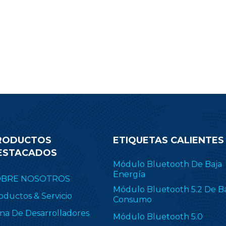
Matter.
RODUCTOS
ETIQUETAS CALIENTES
ESTACADOS
Módulo Bluetooth De Baja
Energía
OBRE NOSOTROS
Módulo Bluetooth 5.2 De B
oductos & Servicio
Consumo
na De Desarrolladores
Módulo Bluetooth 5.0