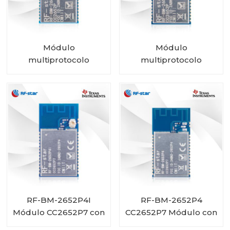
Módulo
Módulo
multiprotocolo
multiprotocolo
CC2652P con PA
CC2652P con PA e
integrado RF-BM-
IPEX integrado RF-BM-
2652P2
2652P2I
RF-BM-2652P4I
RF-BM-2652P4
Módulo CC2652P7 con
CC2652P7 Módulo con
PA integrada y
PA integrado