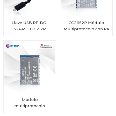
Llave USB RF-DG-
CC2652P Módulo
52PAS CC2652P
Multiprotocolo con PA
y 1 MB Flash integrado
RF-BM-2652P3
Módulo
multiprotocolo
CC2652P certificado