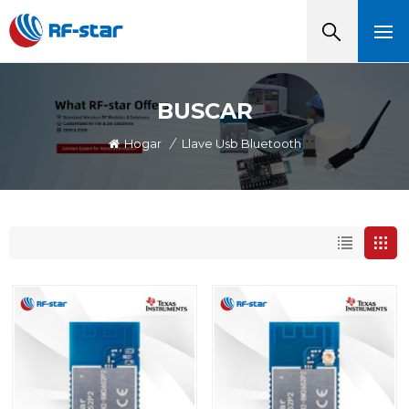
BUSCAR
Hogar
/
Llave Usb Bluetooth