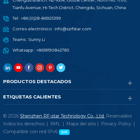
Chengdu Branch: N2-1604, Global Center, North No. 1700,
Tianfu Avenue, Hi-Tech District, Chengdu, Sichuan, China
Tel :
+86 (0)28-86925399
Correo electrónico :
info@szrfstar.com
Teams :
Sunny Li
Whatsapp :
+8618190842785
PRODUCTOS DESTACADOS
ETIQUETAS CALIENTES
© 2026
Shenzhen RF-star Technology Co., Ltd.
Reservados
todos los derechos. |
XML
|
Mapa del sitio
|
Privacy Policy
|
Compatible con red IPv6