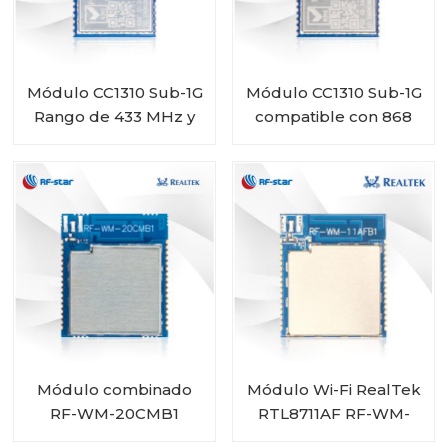
Módulo CC1310 Sub-1G
Módulo CC1310 Sub-1G
Rango de 433 MHz y
compatible con 868
470 MHz RF-SM-
MHz y 915 MHz RF-SM-
1077B2
1077B1
Módulo combinado
Módulo Wi-Fi RealTek
RF-WM-20CMB1
RTL8711AF RF-WM-
RTL8720CM Wi-Fi BT
11AFB1