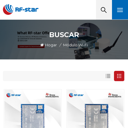
BUSCAR
Hogar
/
Módulo Wi-Fi