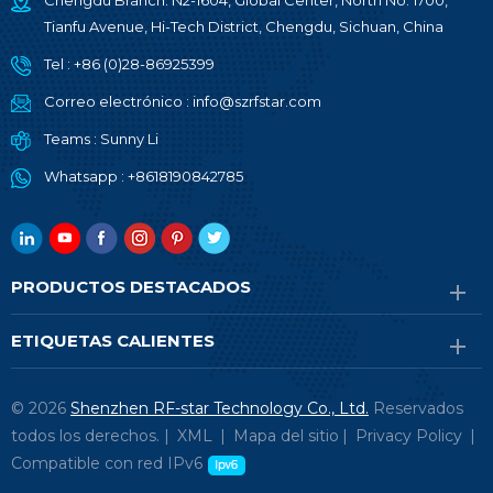
Chengdu Branch: N2-1604, Global Center, North No. 1700,
Tianfu Avenue, Hi-Tech District, Chengdu, Sichuan, China
Tel :
+86 (0)28-86925399
Correo electrónico :
info@szrfstar.com
Teams :
Sunny Li
Whatsapp :
+8618190842785
PRODUCTOS DESTACADOS
ETIQUETAS CALIENTES
© 2026
Shenzhen RF-star Technology Co., Ltd.
Reservados
todos los derechos. |
XML
|
Mapa del sitio
|
Privacy Policy
|
Compatible con red IPv6