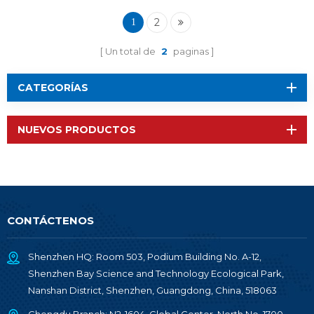
Nordic SoC nRF51802
RF-BM-ND02C
2
1
Un total de
2
paginas
CATEGORÍAS
NUEVOS PRODUCTOS
CONTÁCTENOS
Shenzhen HQ: Room 503, Podium Building No. A-12,
Shenzhen Bay Science and Technology Ecological Park,
Nanshan District, Shenzhen, Guangdong, China, 518063