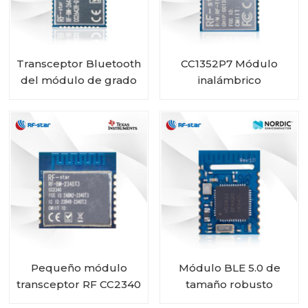
Transceptor Bluetooth
CC1352P7 Módulo
del módulo de grado
inalámbrico
automotriz RF-star
multiprotocolo sub-1
CC2642R-Q1 para
GHz y 2,4 GHz RF-
vehículos
TI1352P2
Pequeño módulo
Módulo BLE 5.0 de
transceptor RF CC2340
tamaño robusto
de 2,4 GHz RF-BM-
basado en Nordic BLE