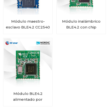
Módulo maestro-
Módulo inalámbrico
esclavo BLE4.2 CC2540
BLE4.2 con chip
RF-BM-S02I
nórdico nRF51822 RF-
BM-ND02
Módulo BLE4.2
alimentado por
batería con chip