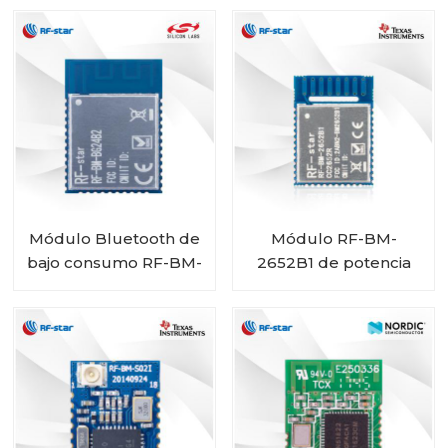
2340T3 compatible
SoC nRF52832 RF-BM-
con BLE 5.3
ND08
Módulo Bluetooth de
Módulo RF-BM-
bajo consumo RF-BM-
2652B1 de potencia
BG24B2 EFR32BG24
ultrabaja BLE5.1
CC2652R