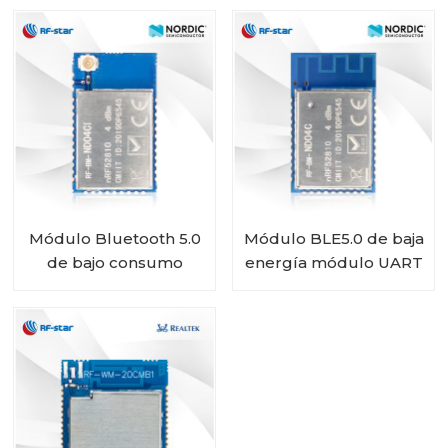
Nordic SoC nRF51802
RF-BM-ND01
RF-BM-ND02C
Módulo Bluetooth 5.0
Módulo BLE5.0 de baja
de bajo consumo
energía módulo UART
alimentado por
nRF52810 RF-BM-
batería con SoC
ND04C
nórdico nRF52810 RF-
BM-ND04CI