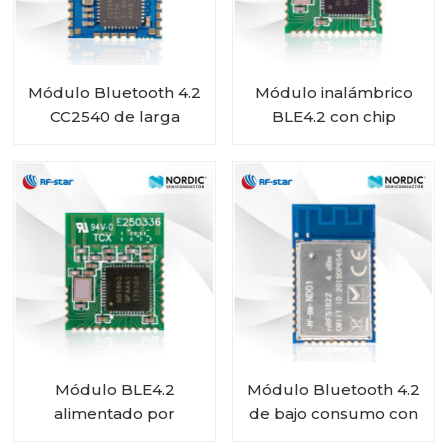
Módulo Bluetooth 4.2
Módulo inalámbrico
CC2540 de larga
BLE4.2 con chip
duración de batería
nórdico nRF51822 RF-
RF-BM-S01
BM-ND02
Módulo BLE4.2
Módulo Bluetooth 4.2
alimentado por
de bajo consumo con
batería con chip
chip nórdico nRF51822