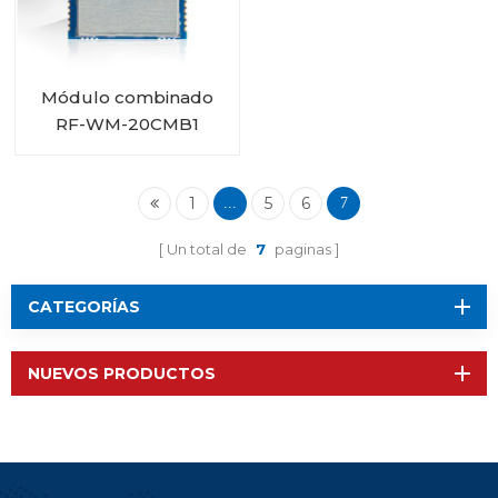
Módulo combinado
RF-WM-20CMB1
RTL8720CM Wi-Fi BT
1
5
6
...
7
Un total de
7
paginas
CATEGORÍAS
NUEVOS PRODUCTOS