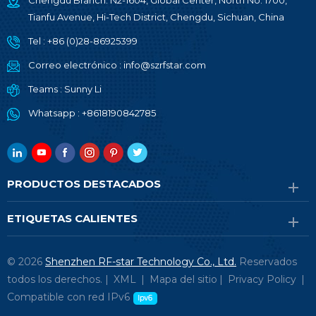
Chengdu Branch: N2-1604, Global Center, North No. 1700,
Tianfu Avenue, Hi-Tech District, Chengdu, Sichuan, China
Tel :
+86 (0)28-86925399
Correo electrónico :
info@szrfstar.com
Teams :
Sunny Li
Whatsapp :
+8618190842785
PRODUCTOS DESTACADOS
ETIQUETAS CALIENTES
© 2026
Shenzhen RF-star Technology Co., Ltd.
Reservados
todos los derechos. |
XML
|
Mapa del sitio
|
Privacy Policy
|
Compatible con red IPv6