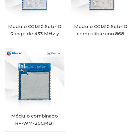
Módulo CC1310 Sub-1G
Módulo CC1310 Sub-1G
Rango de 433 MHz y
compatible con 868
470 MHz RF-SM-
MHz y 915 MHz RF-SM-
1077B2
1077B1
Módulo combinado
RF-WM-20CMB1
RTL8720CM Wi-Fi BT