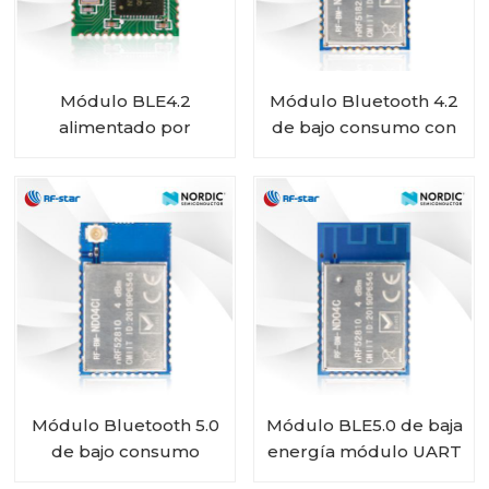
Módulo BLE4.2
Módulo Bluetooth 4.2
alimentado por
de bajo consumo con
batería con chip
chip nórdico nRF51822
Nordic SoC nRF51802
RF-BM-ND01
RF-BM-ND02C
Módulo Bluetooth 5.0
Módulo BLE5.0 de baja
de bajo consumo
energía módulo UART
alimentado por
nRF52810 RF-BM-