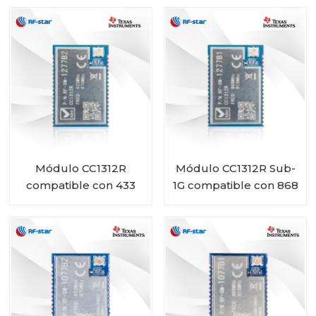
batería con SoC
ND04C
nórdico nRF52810 RF-
BM-ND04CI
Módulo CC1312R
Módulo CC1312R Sub-
compatible con 433
1G compatible con 868
MHz 450 MHz RF-SM-
MHz 915 MHz 920
1277B2
MHz RF-SM-1277B1