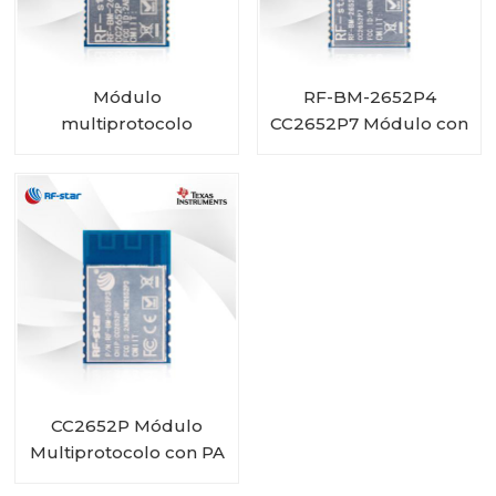
Módulo
RF-BM-2652P4
multiprotocolo
CC2652P7 Módulo con
CC2652P con PA e
PA integrado
IPEX integrado RF-BM-
2652P2I
CC2652P Módulo
Multiprotocolo con PA
y 1 MB Flash integrado