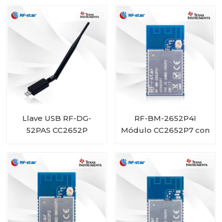
4077B2
BM-4044B5
Llave USB RF-DG-
RF-BM-2652P4I
52PAS CC2652P
Módulo CC2652P7 con
PA integrada y
conector IPEX