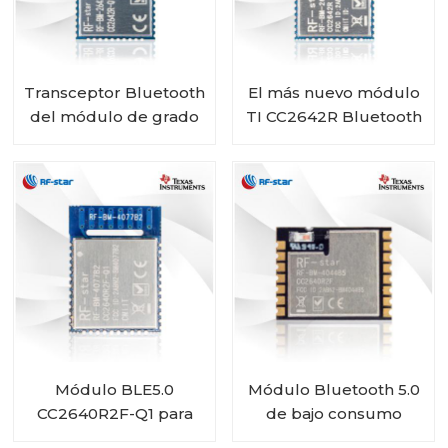
Transceptor Bluetooth
El más nuevo módulo
del módulo de grado
TI CC2642R Bluetooth
automotriz RF-star
5.1 de bajo consumo
CC2642R-Q1 para
RF-BM-2642B1
vehículos
Módulo BLE5.0
Módulo Bluetooth 5.0
CC2640R2F-Q1 para
de bajo consumo
automoción RF-BM-
CC2640R2FRSM RF-