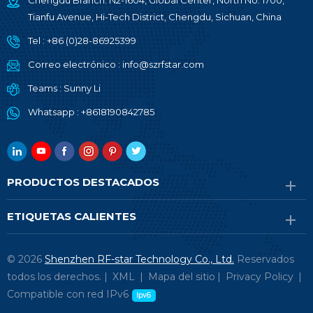
Chengdu Branch: N2-1604, Global Center, North No. 1700,
Tianfu Avenue, Hi-Tech District, Chengdu, Sichuan, China
Tel :
+86 (0)28-86925399
Correo electrónico :
info@szrfstar.com
Teams :
Sunny Li
Whatsapp :
+8618190842785
PRODUCTOS DESTACADOS
ETIQUETAS CALIENTES
© 2026
Shenzhen RF-star Technology Co., Ltd.
Reservados
todos los derechos. |
XML
|
Mapa del sitio
|
Privacy Policy
|
Compatible con red IPv6