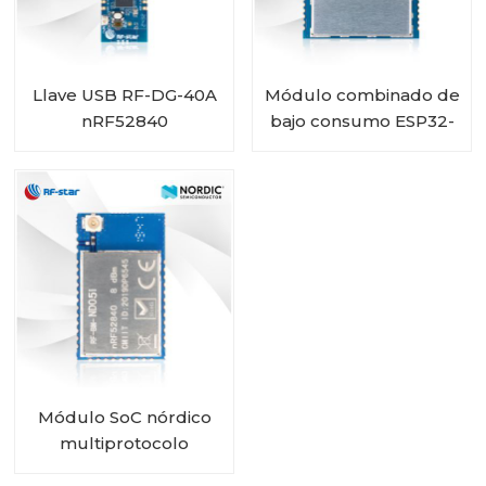
Llave USB RF-DG-40A
Módulo combinado de
nRF52840
bajo consumo ESP32-
C3 2,4 GHz WiFi y
Bluetooth 5.0 RF-WM-
ESP32B1
Módulo SoC nórdico
multiprotocolo
nRF52840, conector