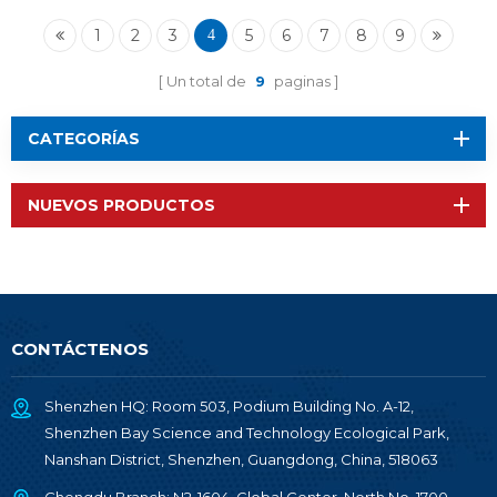
IPEX RF-BM-ND05I
1
2
3
5
6
7
8
9
4
Un total de
9
paginas
CATEGORÍAS
NUEVOS PRODUCTOS
CONTÁCTENOS
Shenzhen HQ: Room 503, Podium Building No. A-12,
Shenzhen Bay Science and Technology Ecological Park,
Nanshan District, Shenzhen, Guangdong, China, 518063