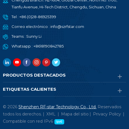
Chengdu Branch: N2-1604, Global Center, North No. 1700,
Tianfu Avenue, Hi-Tech District, Chengdu, Sichuan, China
Tel :
+86 (0)28-86925399
Correo electrónico :
info@szrfstar.com
Teams :
Sunny Li
Whatsapp :
+8618190842785
PRODUCTOS DESTACADOS
ETIQUETAS CALIENTES
© 2026
Shenzhen RF-star Technology Co., Ltd.
Reservados
todos los derechos. |
XML
|
Mapa del sitio
|
Privacy Policy
|
Compatible con red IPv6