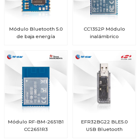
Módulo Bluetooth 5.0
CC1352P Módulo
de baja energía
inalámbrico
RSBRS02AA de alto
multiprotocolo y
rendimiento
multibanda Sub-1 GHz
y 2,4 GHz RF-TI1352P1
Módulo RF-BM-2651B1
EFR32BG22 BLE5.0
CC2651R3
USB Bluetooth
Gateway RF-DG-22A