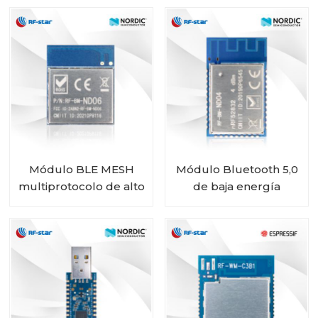
para captura de datos
de baliza
Módulo BLE MESH
Módulo Bluetooth 5,0
multiprotocolo de alto
de baja energía
rendimiento con chip
Bluetooth Mesh Low
nRF52840 RF-BM-
Energy nRF52832 RF-
ND06
BM-ND04