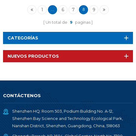
Nordic SoC nRF51802
RF-BM-ND02C
1
6
7
9
...
8
Un total de
9
paginas
CATEGORÍAS
NUEVOS PRODUCTOS
CONTÁCTENOS
Shenzhen HQ: Room 503, Podium Building No. A-12,
Shenzhen Bay Science and Technology Ecological Park,
Nanshan District, Shenzhen, Guangdong, China, 518063