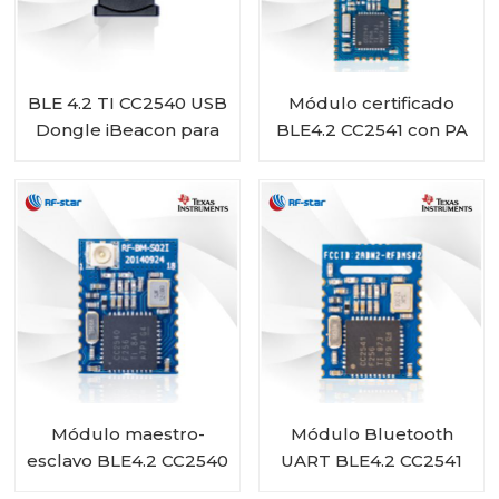
BLE 4.2 TI CC2540 USB
Módulo certificado
Dongle iBeacon para
BLE4.2 CC2541 con PA
publicidad de datos
CC2592 RF-BMPA-
2541B1
Módulo maestro-
Módulo Bluetooth
esclavo BLE4.2 CC2540
UART BLE4.2 CC2541
RF-BM-S02I
Módulo RF-BM-S02A