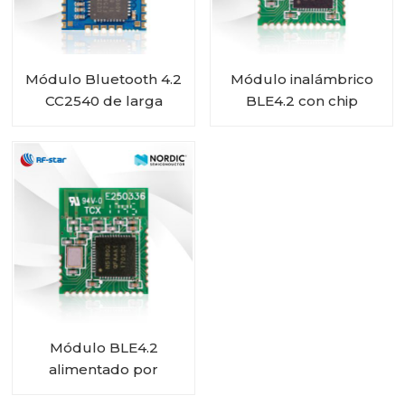
Módulo Bluetooth 4.2
Módulo inalámbrico
CC2540 de larga
BLE4.2 con chip
duración de batería
nórdico nRF51822 RF-
RF-BM-S01
BM-ND02
Módulo BLE4.2
alimentado por
batería con chip