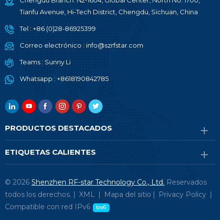
Chengdu Branch: N2-1604, Global Center, North No. 1700,
Tianfu Avenue, Hi-Tech District, Chengdu, Sichuan, China
Tel :
+86 (0)28-86925399
Correo electrónico :
info@szrfstar.com
Teams :
Sunny Li
Whatsapp :
+8618190842785
PRODUCTOS DESTACADOS
ETIQUETAS CALIENTES
© 2026
Shenzhen RF-star Technology Co., Ltd.
Reservados
todos los derechos. |
XML
|
Mapa del sitio
|
Privacy Policy
|
Compatible con red IPv6